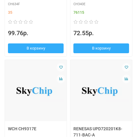
CH634F
CH340E
35
76115
99.76р.
72.55р.
В корзину
В корзину
WCH CH9317E
RENESAS UPD720201K8-
711-BAC-A