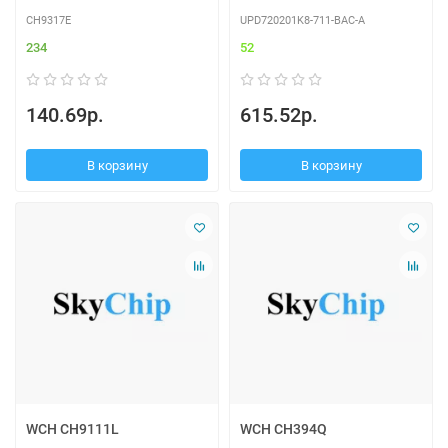
CH9317E
UPD720201K8-711-BAC-A
234
52
140.69р.
615.52р.
В корзину
В корзину
WCH CH9111L
WCH CH394Q