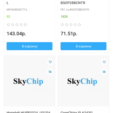
L
BSOP28BCNTR
MFI343S00177-L
FE1.1s-BSOP28BCNTR
52
1828
143.04р.
71.51р.
В корзину
В корзину
Hynetek HUSB332A_U31DA
CoreChips SL6243Q