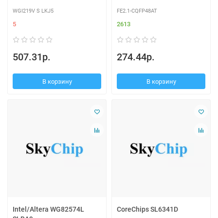
WGI219V S LKJ5
FE2.1-CQFP48AT
5
2613
507.31р.
274.44р.
В корзину
В корзину
Intel/Altera WG82574L
CoreChips SL6341D