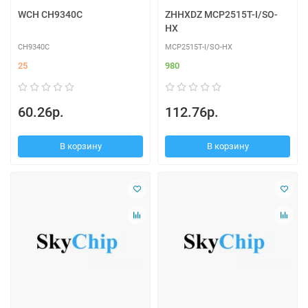
WCH CH9340C
ZHHXDZ MCP2515T-I/SO-
HX
CH9340C
MCP2515T-I/SO-HX
25
980
60.26р.
112.76р.
В корзину
В корзину