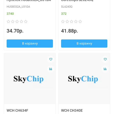
HUSB332A_U31DA
SL6243Q
3740
372
34.70р.
41.88р.
В корзину
В корзину
WCH CH634F
WCH CH340E