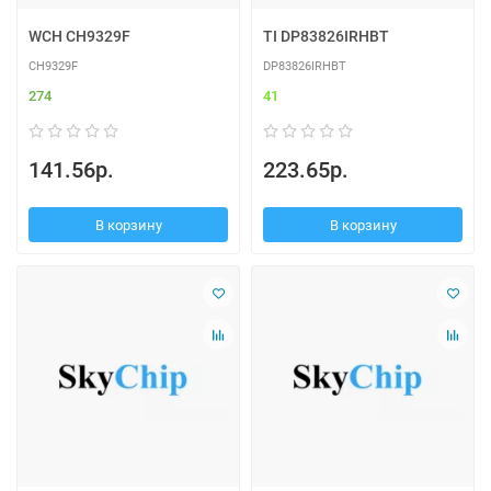
WCH CH9329F
TI DP83826IRHBT
CH9329F
DP83826IRHBT
274
41
141.56р.
223.65р.
В корзину
В корзину