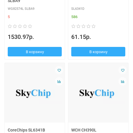
SLBA9
WG82574L SLBA9
SL6341D
5
586
1530.97р.
61.15р.
В корзину
В корзину
CoreChips SL6341B
WCH CH390L