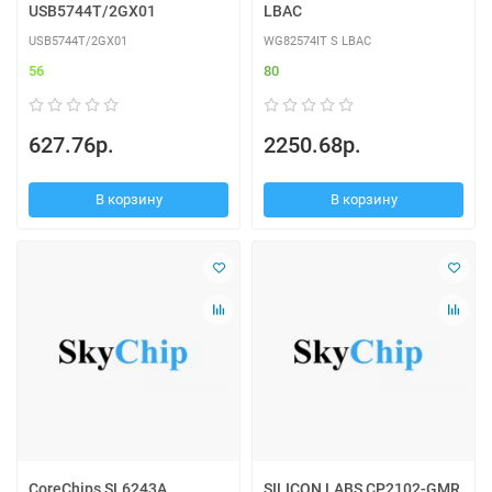
USB5744T/2GX01
LBAC
USB5744T/2GX01
WG82574IT S LBAC
56
80
627.76р.
2250.68р.
В корзину
В корзину
CoreChips SL6243A
SILICON LABS CP2102-GMR