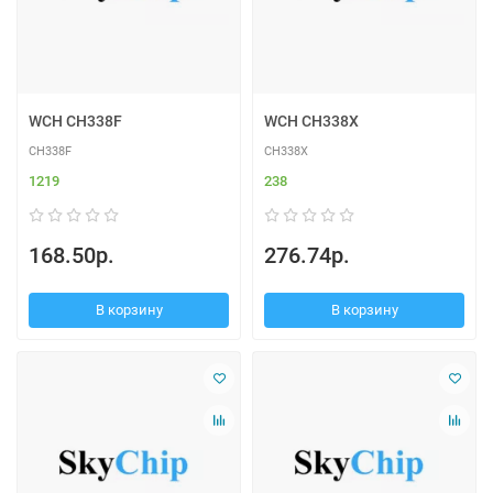
WCH CH338F
WCH CH338X
CH338F
CH338X
1219
238
168.50р.
276.74р.
В корзину
В корзину