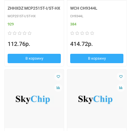
ZHHXDZ MCP2515T-I/ST-HX
WCH CH9344L
MCP2515T-I/ST-HX
CH9344L
929
384
112.76р.
414.72р.
В корзину
В корзину