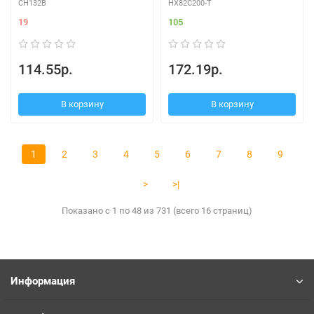
CH132B
HX82C200-T
19
105
114.55р.
172.19р.
В корзину
В корзину
1
2
3
4
5
6
7
8
9
>
>|
Показано с 1 по 48 из 731 (всего 16 страниц)
Информация