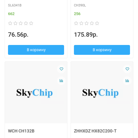
SL6341B
CH390L
662
256
76.56р.
175.89р.
В корзину
В корзину
WCH CH132B
ZHHXDZ HX82C200-T