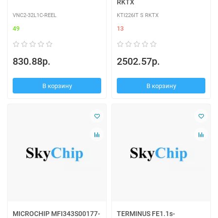
RKTX
VNC2-32L1C-REEL
KTI226IT S RKTX
49
13
830.88р.
2502.57р.
В корзину
В корзину
MICROCHIP MFI343S00177-
TERMINUS FE1.1s-