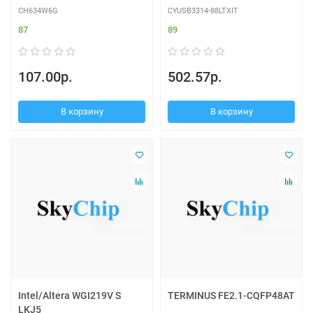
CH634W6G
CYUSB3314-88LTXIT
87
89
107.00р.
502.57р.
В корзину
В корзину
Intel/Altera WGI219V S
TERMINUS FE2.1-CQFP48AT
LKJ5