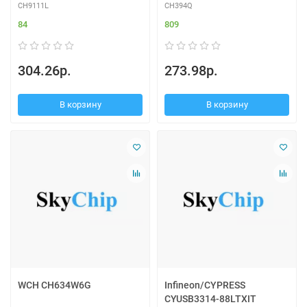
CH9111L
CH394Q
84
809
304.26р.
273.98р.
В корзину
В корзину
WCH CH634W6G
Infineon/CYPRESS
CYUSB3314-88LTXIT