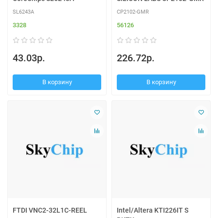
SL6243A
CP2102-GMR
3328
56126
43.03р.
226.72р.
В корзину
В корзину
FTDI VNC2-32L1C-REEL
Intel/Altera KTI226IT S