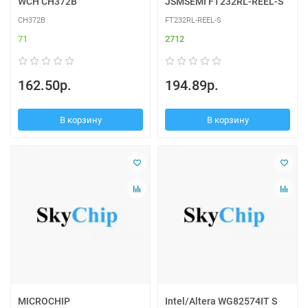
WCH CH372B
JSMSEMI FT232RL-REEL-S
CH372B
FT232RL-REEL-S
71
2712
162.50р.
194.89р.
В корзину
В корзину
MICROCHIP
Intel/Altera WG82574IT S