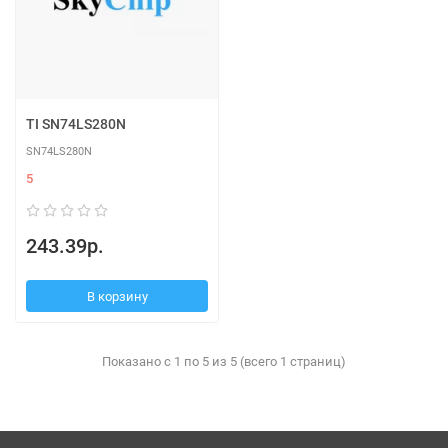
TI SN74LS280N
SN74LS280N
5
243.39р.
В корзину
Показано с 1 по 5 из 5 (всего 1 страниц)