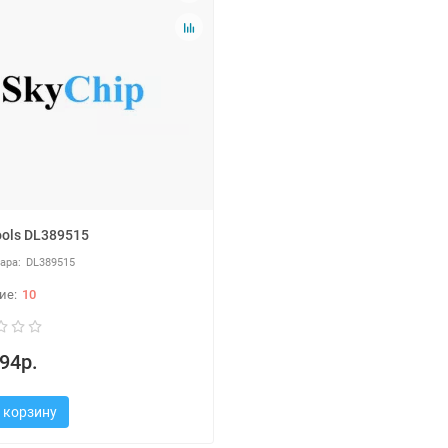
tools DL389515
DL389515
10
94р.
 корзину