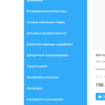
Временные
Встраиваемые компьютеры
Готовые кабельные сборки
Датчики и преобразователи
Двигатели, приводы и драйверы
deli-
Дискретные полупроводники
Защита цепей
Измерение и контроль
150.
Изоляторы
В
Инструмент и расходники