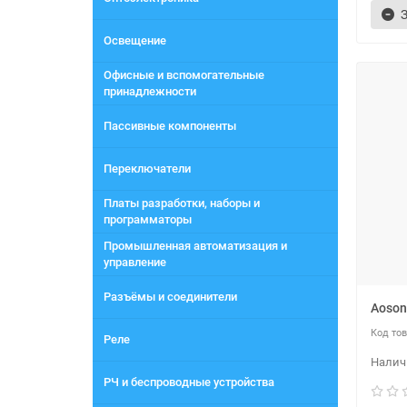
Освещение
Офисные и вспомогательные
принадлежности
Пассивные компоненты
Переключатели
Платы разработки, наборы и
программаторы
Промышленная автоматизация и
управление
Разъёмы и соединители
Aoson
Реле
РЧ и беспроводные устройства