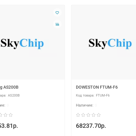
g AS200B
DOWESTON FTUM-F6
AS200B
FTUM-F6
0
0
3.81р.
68237.70р.