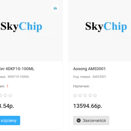
ter 4DKF10-100ML
Aosong AMS3001
4DKF10-100ML
AMS3001
1
0
.54р.
13594.66р.
 корзину
Закончился