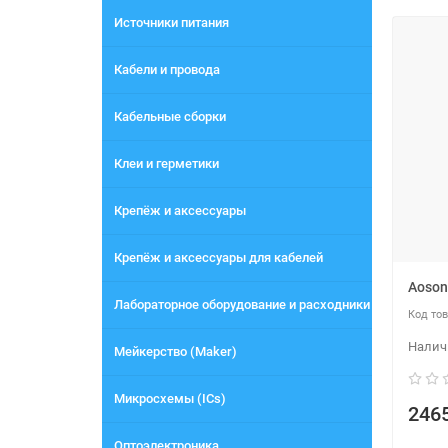
Источники питания
Кабели и провода
Кабельные сборки
Клеи и герметики
Крепёж и аксессуары
Крепёж и аксессуары для кабелей
Aoson
Лабораторное оборудование и расходники
Мейкерство (Maker)
Микросхемы (ICs)
2465
Оптоэлектроника