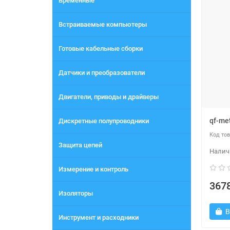
Временные
Встраиваемые компьютеры
Готовые кабельные сборки
Датчики и преобразователи
Двигатели, приводы и драйверы
qf-me
Дискретные полупроводники
Защита цепей
Измерение и контроль
3678
Изоляторы
В
Инструмент и расходники