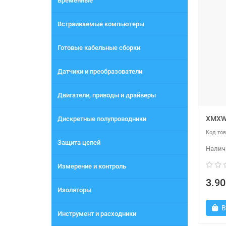
Временные
Встраиваемые компьютеры
Готовые кабельные сборки
Датчики и преобразователи
Двигатели, приводы и драйверы
XMXW 
Дискретные полупроводники
Защита цепей
Измерение и контроль
3.90
Изоляторы
В
Инструмент и расходники