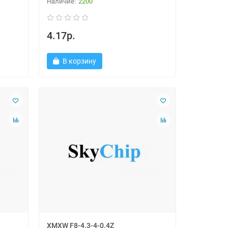
2200
4.17р.
В корзину
XMXW F8-4.3-4-0.4Z