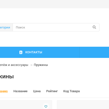
тегории
КОНТАКТЫ
епёж и аксессуары
Пружины
жины
чанию
Название
Цена
Рейтинг
Код Товара