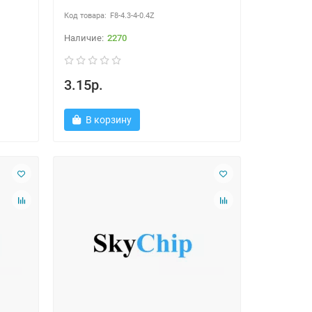
F8-4.3-4-0.4Z
2270
3.15р.
В корзину