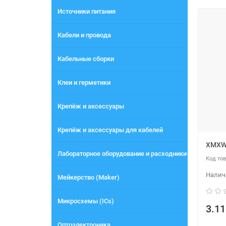
Источники питания
Кабели и провода
Кабельные сборки
Клеи и герметики
Крепёж и аксессуары
Крепёж и аксессуары для кабелей
XMXW 
Лабораторное оборудование и расходники
Мейкерство (Maker)
Микросхемы (ICs)
3.11
Оптоэлектроника