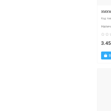
XMXW 
3.45
В