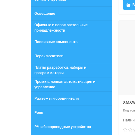
В
Освещение
Офисные и вспомогательные
принадлежности
Пассивные компоненты
Переключатели
Платы разработки, наборы и
программаторы
Промышленная автоматизация и
управление
Разъёмы и соединители
XMXW 
Реле
РЧ и беспроводные устройства