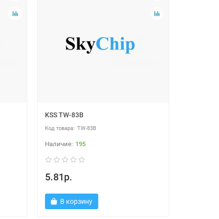
KSS TW-83B
TW-83B
195
5.81р.
В корзину