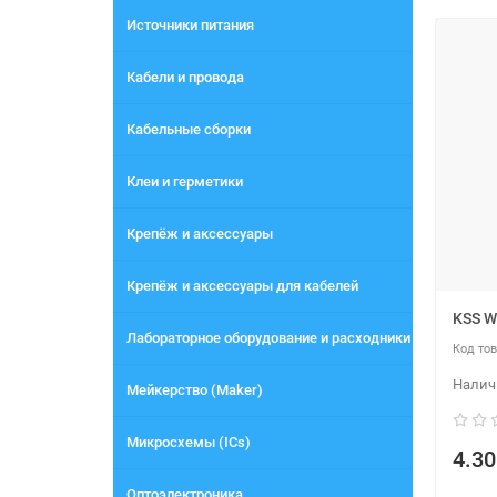
Источники питания
Кабели и провода
Кабельные сборки
Клеи и герметики
Крепёж и аксессуары
Крепёж и аксессуары для кабелей
KSS W
Лабораторное оборудование и расходники
Мейкерство (Maker)
Микросхемы (ICs)
4.30
Оптоэлектроника