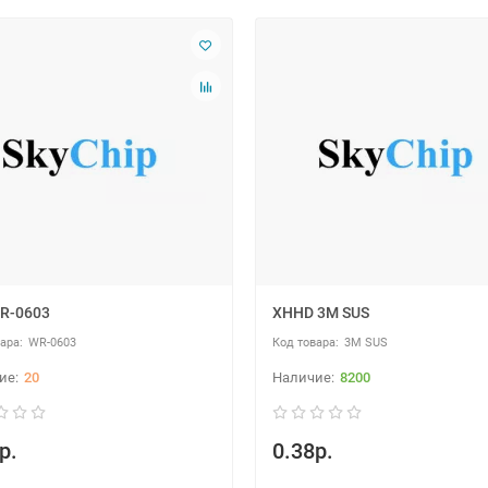
R-0603
XHHD 3M SUS
WR-0603
3M SUS
20
8200
р.
0.38р.