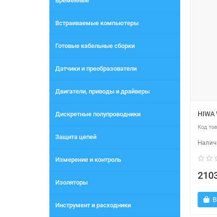
Временные
Встраиваемые компьютеры
Готовые кабельные сборки
Датчики и преобразователи
Двигатели, приводы и драйверы
HIWA 
Дискретные полупроводники
Защита цепей
Измерение и контроль
2103
Изоляторы
В
Инструмент и расходники