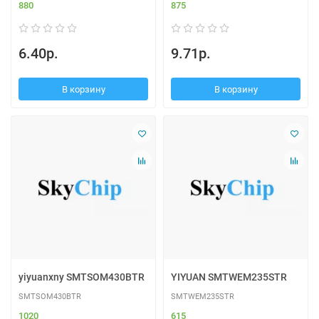
880
875
6.40р.
9.71р.
В корзину
В корзину
yiyuanxny SMTSOM430BTR
YIYUAN SMTWEM235STR
SMTSOM430BTR
SMTWEM235STR
1020
615