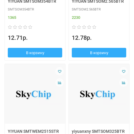
YIYUAN SMTSOM354BTR
YIYUAN SMTSOM2.565BTR
SMTSOM354BTR
SMTSOM2.565BTR
1365
2230
12.71р.
12.78р.
В корзину
В корзину
YIYUAN SMTWEM2515STR
yiyuanxny SMTSOM325BTR