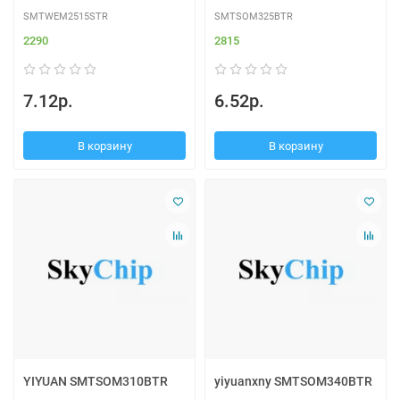
SMTWEM2515STR
SMTSOM325BTR
2290
2815
7.12р.
6.52р.
В корзину
В корзину
YIYUAN SMTSOM310BTR
yiyuanxny SMTSOM340BTR