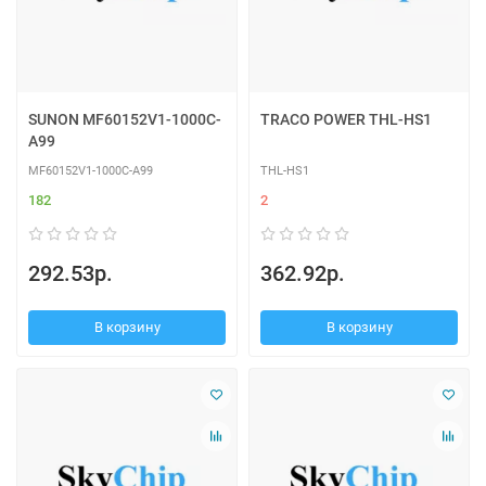
SUNON MF60152V1-1000C-
TRACO POWER THL-HS1
A99
MF60152V1-1000C-A99
THL-HS1
182
2
292.53р.
362.92р.
В корзину
В корзину