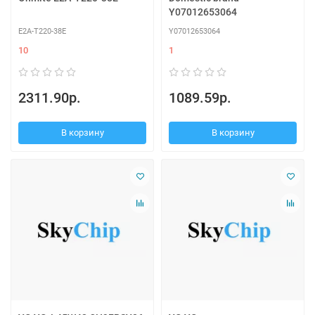
Y07012653064
E2A-T220-38E
Y07012653064
10
1
2311.90р.
1089.59р.
В корзину
В корзину