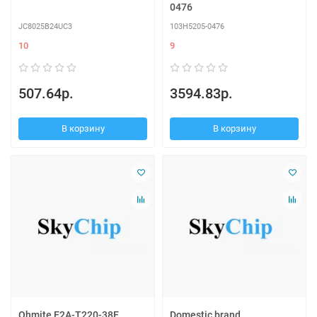
0476
JC8025B24UC3
103H5205-0476
10
9
507.64р.
3594.83р.
В корзину
В корзину
Ohmite E2A-T220-38E
Domestic brand