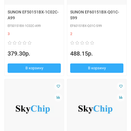
SUNON EF50151BX-1C02C-
SUNON EF60151BX-Q01C-
A99
S99
EF50151BX-1C02C-A99
EF60151BX-Q01C-S99
3
2
379.30р.
488.15р.
В корзину
В корзину