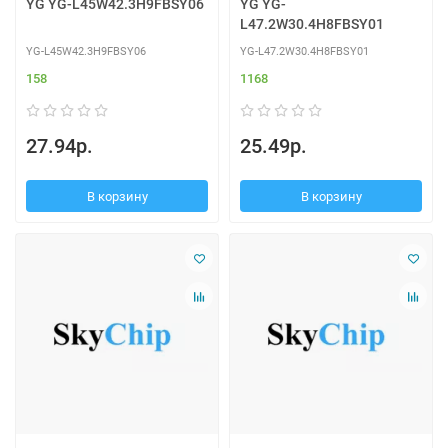
YG YG-L45W42.3H9FBSY06
YG YG-
L47.2W30.4H8FBSY01
YG-L45W42.3H9FBSY06
YG-L47.2W30.4H8FBSY01
158
1168
27.94р.
25.49р.
В корзину
В корзину