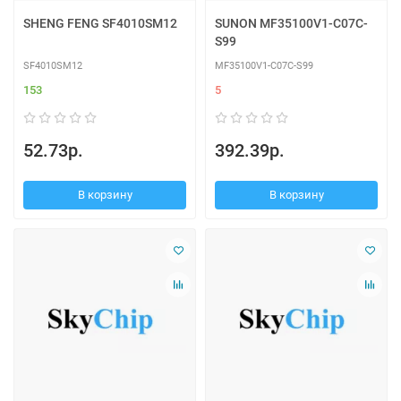
SHENG FENG SF4010SM12
SUNON MF35100V1-C07C-
S99
SF4010SM12
MF35100V1-C07C-S99
153
5
52.73р.
392.39р.
В корзину
В корзину