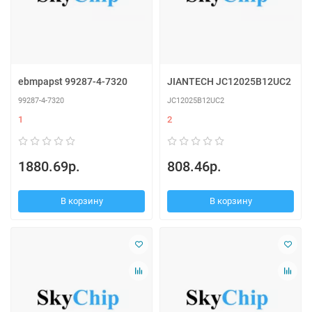
ebmpapst 99287-4-7320
JIANTECH JC12025B12UC2
99287-4-7320
JC12025B12UC2
1
2
1880.69р.
808.46р.
В корзину
В корзину