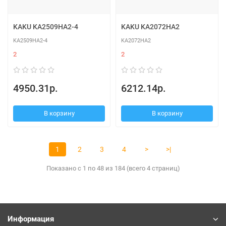
KAKU KA2509HA2-4
KAKU KA2072HA2
KA2509HA2-4
KA2072HA2
2
2
4950.31р.
6212.14р.
В корзину
В корзину
1
2
3
4
>
>|
Показано с 1 по 48 из 184 (всего 4 страниц)
Информация