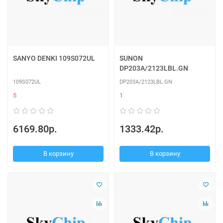
SANYO DENKI 109S072UL
SUNON
DP203A/2123LBL.GN
109S072UL
DP203A/2123LBL.GN
5
1
6169.80р.
1333.42р.
В корзину
В корзину