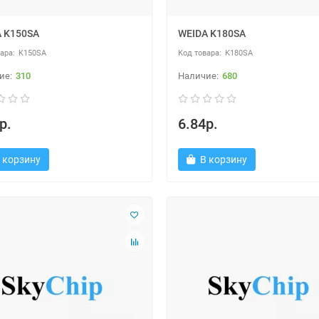
 K150SA
WEIDA K180SA
K150SA
K180SA
310
680
р.
6.84р.
 корзину
В корзину