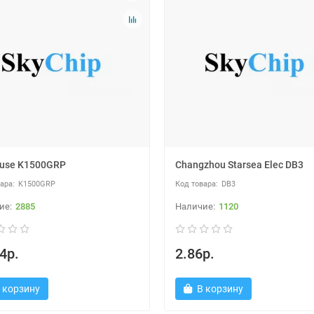
lfuse K1500GRP
Changzhou Starsea Elec DB3
K1500GRP
DB3
2885
1120
4р.
2.86р.
 корзину
В корзину