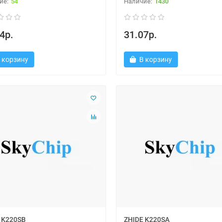
54
1430
4р.
31.07р.
 корзину
В корзину
 K220SB
ZHIDE K220SA