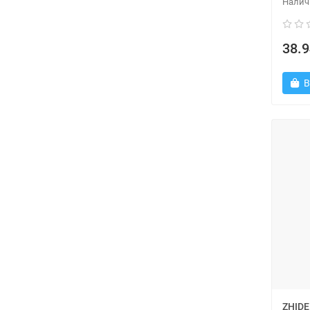
38.9
В
ZHIDE