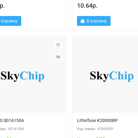
р.
10.64р.
 корзину
В корзину
S SD1A150A
Littelfuse K2000SRP
SD1A150A
K2000SRP