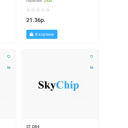
2930
21.36р.
В корзину
ST DB4