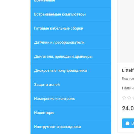
Временные
Встраиваемые компьютеры
Готовые кабельные сборки
Датчики и преобразователи
Двигатели, приводы и драйверы
Litte
Дискретные полупроводники
Защита цепей
Измерение и контроль
24.0
Изоляторы
В
Инструмент и расходники