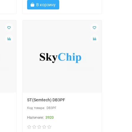
В корзину
ST(Semtech) DB3PF
DB3PF
3920