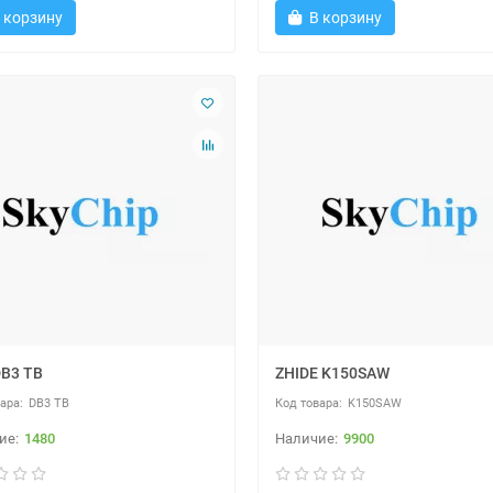
 корзину
В корзину
B3 TB
ZHIDE K150SAW
DB3 TB
K150SAW
1480
9900