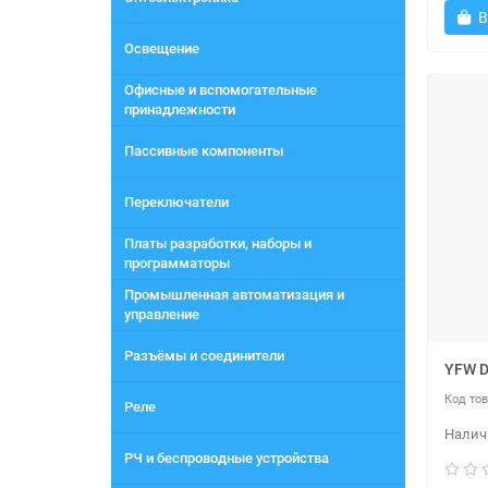
В
Освещение
Офисные и вспомогательные
принадлежности
Пассивные компоненты
Переключатели
Платы разработки, наборы и
программаторы
Промышленная автоматизация и
управление
Разъёмы и соединители
YFW D
Реле
РЧ и беспроводные устройства