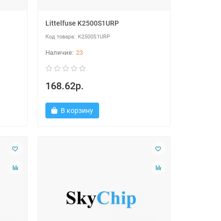
Littelfuse K2500S1URP
K2500S1URP
23
168.62р.
В корзину