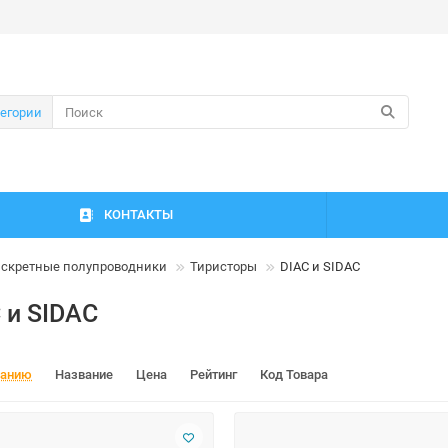
тегории
КОНТАКТЫ
скретные полупроводники
Тиристоры
DIAC и SIDAC
 и SIDAC
чанию
Название
Цена
Рейтинг
Код Товара