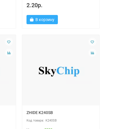
2.20р.
В корзину
ZHIDE K240SB
K240SB