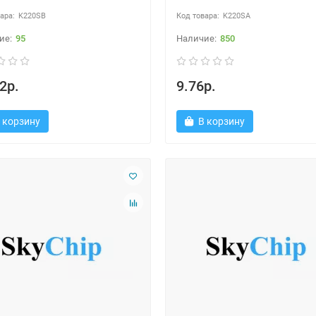
K220SB
K220SA
95
850
2р.
9.76р.
 корзину
В корзину