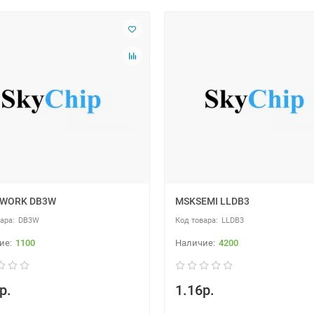
WORK DB3W
MSKSEMI LLDB3
DB3W
LLDB3
1100
4200
р.
1.16р.