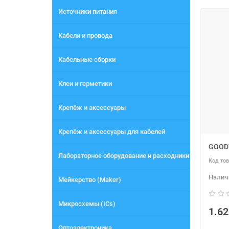
Источники питания
Кабели и провода
Кабельные сборки
Клеи и герметики
Крепёж и аксессуары
Крепёж и аксессуары для кабелей
GOOD
Лабораторное оборудование и расходники
Мейкерство (Maker)
Микросхемы (ICs)
1.62
Оптоэлектроника