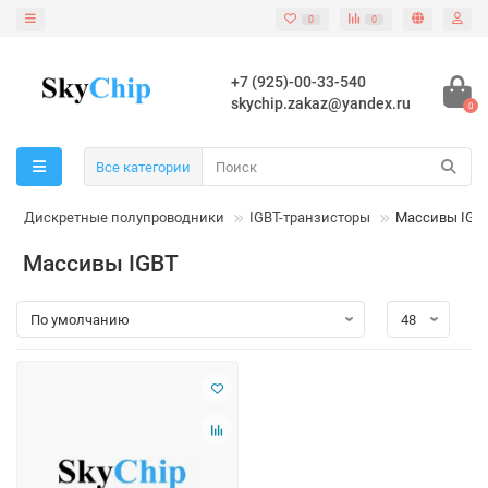
0
0
+7 (925)-00-33-540
skychip.zakaz@yandex.ru
0
Все категории
Дискретные полупроводники
IGBT-транзисторы
Массивы IGB
Массивы IGBT