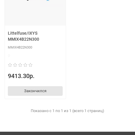
Littelfuse/IXYS
MMIX4B22N300
MMIX4B22N300
0
9413.30р.
Закончился
Показано с 1 по 1 из 1 (всего 1 страниц)