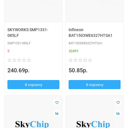
SKYWORKS SMP1331-
Infineon
085LF
BAT1503WE6327HTSA1
SMP1331-085LF
BAT1503WE6327HTSA1
5
32491
240.69р.
50.85р.
В корзину
В корзину