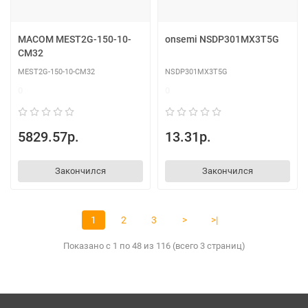
MACOM MEST2G-150-10-
onsemi NSDP301MX3T5G
CM32
MEST2G-150-10-CM32
NSDP301MX3T5G
0
0
5829.57р.
13.31р.
Закончился
Закончился
1
2
3
>
>|
Показано с 1 по 48 из 116 (всего 3 страниц)