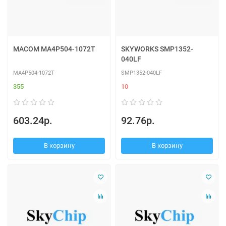
MACOM MA4P504-1072T
SKYWORKS SMP1352-
040LF
MA4P504-1072T
SMP1352-040LF
355
10
603.24р.
92.76р.
В корзину
В корзину