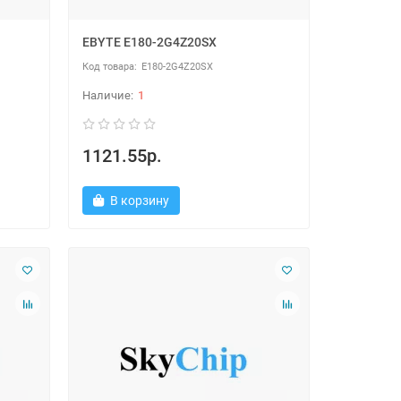
EBYTE E180-2G4Z20SX
E180-2G4Z20SX
1
1121.55р.
В корзину