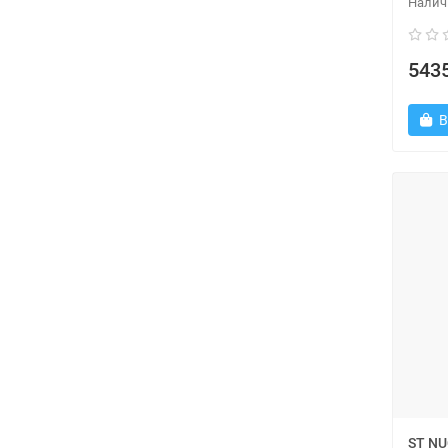
5435
В
ST N