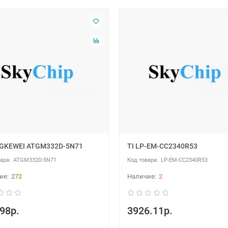
GKEWEI ATGM332D-5N71
TI LP-EM-CC2340R53
ATGM332D-5N71
LP-EM-CC2340R53
272
2
98р.
3926.11р.