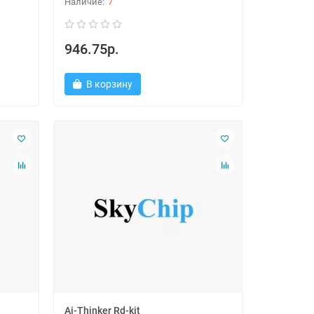
7
946.75р.
В корзину
Ai-Thinker Rd-kit