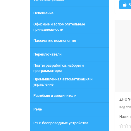
В
Освещение
Офисные и вспомогательные
принадлежности
Пассивные компоненты
Переключатели
Платы разработки, наборы и
программаторы
Промышленная автоматизация и
управление
Разъёмы и соединители
ZHON
Реле
РЧ и беспроводные устройства