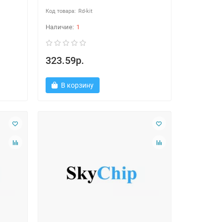
Rd-kit
1
323.59р.
В корзину