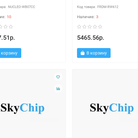
NUCLEO-WB07CC
FRDM-RW612
10
3
.51р.
5465.56р.
 корзину
В корзину