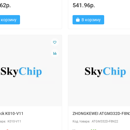
62р.
541.96р.
 корзину
В корзину
ck K010-V11
ZHONGKEWEI ATGM332D-F8N
K010-V11
ATGM332D-F8N22