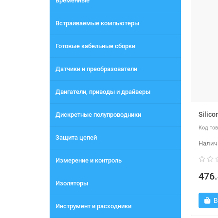
Временные
Встраиваемые компьютеры
Готовые кабельные сборки
Датчики и преобразователи
Двигатели, приводы и драйверы
Silic
Дискретные полупроводники
Защита цепей
Измерение и контроль
476.
Изоляторы
В
Инструмент и расходники