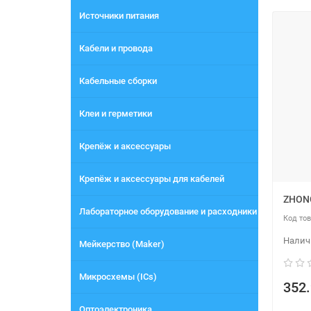
Источники питания
Кабели и провода
Кабельные сборки
Клеи и герметики
Крепёж и аксессуары
Крепёж и аксессуары для кабелей
ZHON
Лабораторное оборудование и расходники
Мейкерство (Maker)
Микросхемы (ICs)
352.
Оптоэлектроника