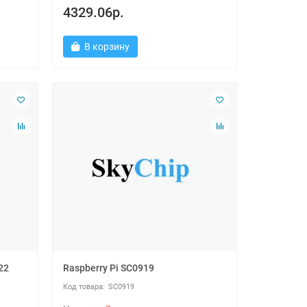
4329.06р.
В корзину
22
Raspberry Pi SC0919
SC0919