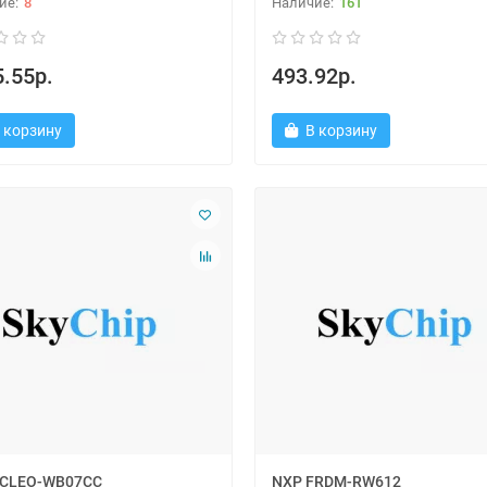
8
161
.55р.
493.92р.
 корзину
В корзину
UCLEO-WB07CC
NXP FRDM-RW612