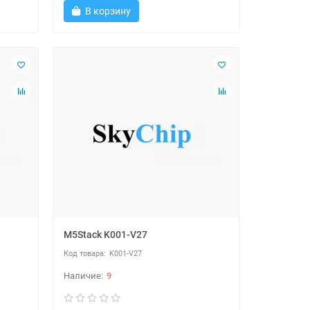
В корзину
M5Stack K001-V27
K001-V27
9