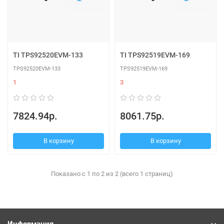
TI TPS92520EVM-133
TI TPS92519EVM-169
TPS92520EVM-133
TPS92519EVM-169
1
3
7824.94р.
8061.75р.
В корзину
В корзину
Показано с 1 по 2 из 2 (всего 1 страниц)