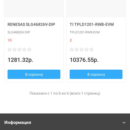
RENESAS SLG46826V-DIP
TI TPLD1201-RWB-EVM
SLG46826V-DIP
TPLD1201-RWB-EVM
10
2
1281.32р.
10376.55р.
В корзину
В корзину
Показано с 1 по 6 из 6 (всего 1 страниц)
Информация