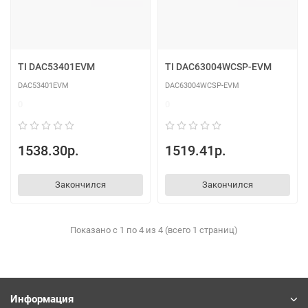
TI DAC53401EVM
TI DAC63004WCSP-EVM
DAC53401EVM
DAC63004WCSP-EVM
0
0
1538.30р.
1519.41р.
Закончился
Закончился
Показано с 1 по 4 из 4 (всего 1 страниц)
Информация