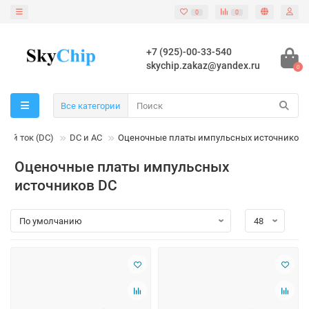
0
0
+7 (925)-00-33-540
skychip.zakaz@yandex.ru
0
Все категории
ный ток (DC)
DC и AC
Оценочные платы импульсных источников 
Оценочные платы импульсных
источников DC