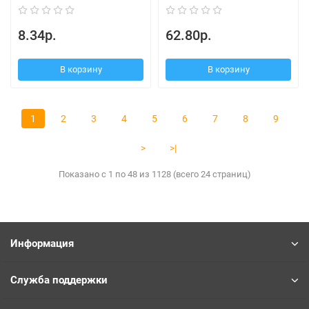
8.34р.
62.80р.
В корзину
В корзину
1
2
3
4
5
6
7
8
9
>
>|
Показано с 1 по 48 из 1128 (всего 24 страниц)
Информация
Служба поддержки