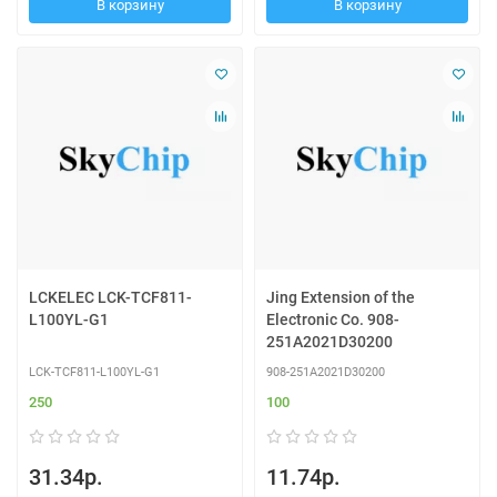
В корзину
В корзину
LCKELEC LCK-TCF811-
Jing Extension of the
L100YL-G1
Electronic Co. 908-
251A2021D30200
LCK-TCF811-L100YL-G1
908-251A2021D30200
250
100
31.34р.
11.74р.