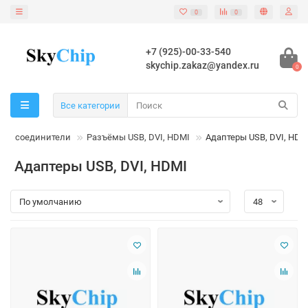
0
0
+7 (925)-00-33-540
skychip.zakaz@yandex.ru
0
Все категории
ы и соединители
Разъёмы USB, DVI, HDMI
Адаптеры USB, DVI, HDM
Адаптеры USB, DVI, HDMI