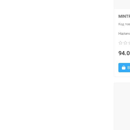
MINT
94.0
В