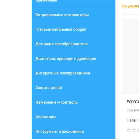
Временные
По умол
Встраиваемые компьютеры
Готовые кабельные сборки
Датчики и преобразователи
Двигатели, приводы и драйверы
Дискретные полупроводники
Защита цепей
FOXC
Измерение и контроль
Изоляторы
Инструмент и расходники