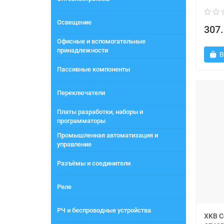
Освещение
307.
Офисные и вспомогательные
принадлежности
В
Пассивные компоненты
Переключатели
Платы разработки, наборы и
программаторы
Промышленная автоматизация и
управление
Разъёмы и соединители
Реле
РЧ и беспроводные устройства
XKB C