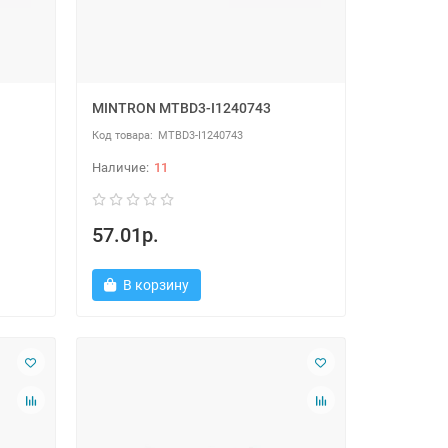
MINTRON MTBD3-I1240743
MTBD3-I1240743
11
57.01р.
В корзину