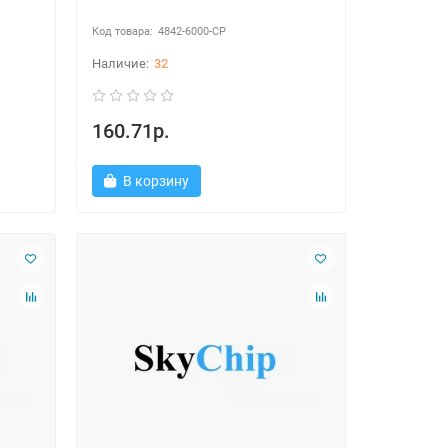
4842-6000-CP
32
160.71р.
В корзину