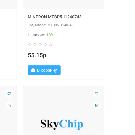
MINTRON MTBD5-I1240743
MTBD5-I1240743
189
55.15р.
В корзину