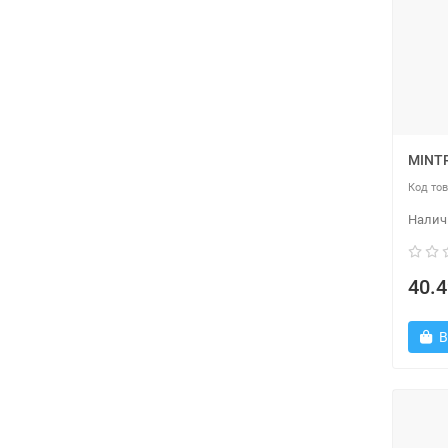
MINT
40.4
В