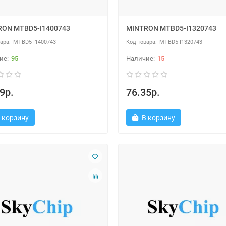
RON MTBD5-I1400743
MINTRON MTBD5-I1320743
MTBD5-I1400743
MTBD5-I1320743
95
15
9р.
76.35р.
 корзину
В корзину