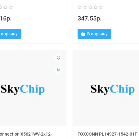
16р.
347.55р.
 корзину
В корзину
onnection X5621WV-2x12-
FOXCONN PL14927-1542-01F