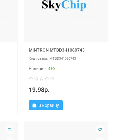
MINTRON MTBD3-I1080743
MTBD3-I1080743
490
19.98р.
В корзину