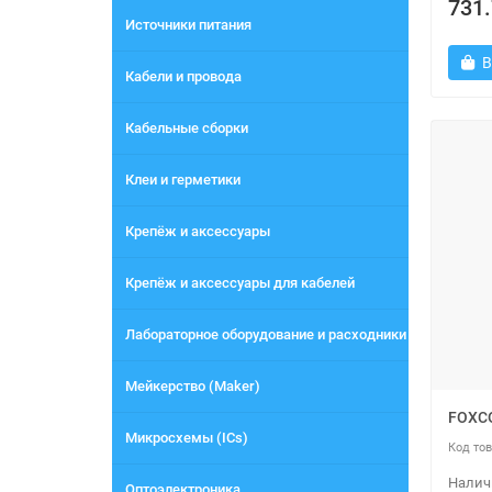
731.
Источники питания
В
Кабели и провода
Кабельные сборки
Клеи и герметики
Крепёж и аксессуары
Крепёж и аксессуары для кабелей
Лабораторное оборудование и расходники
Мейкерство (Maker)
FOXC
Микросхемы (ICs)
Оптоэлектроника