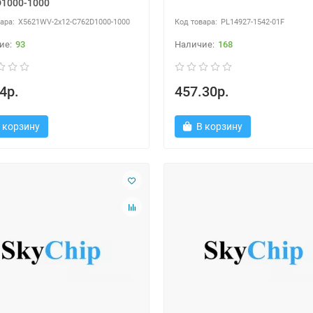
1000-1000
X5621WV-2x12-C762D1000-1000
PL14927-1542-01F
93
168
4р.
457.30р.
 корзину
В корзину