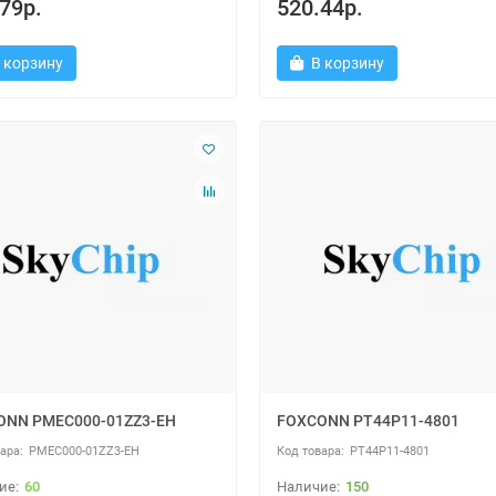
79р.
520.44р.
 корзину
В корзину
ONN PMEC000-01ZZ3-EH
FOXCONN PT44P11-4801
PMEC000-01ZZ3-EH
PT44P11-4801
60
150