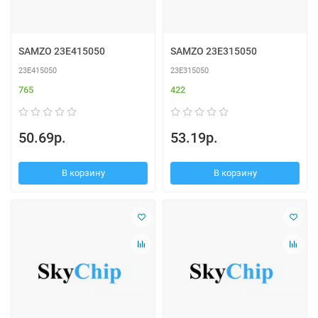
SAMZO 23E415050
SAMZO 23E315050
23E415050
23E315050
765
422
50.69р.
53.19р.
В корзину
В корзину