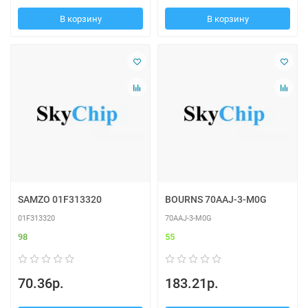
В корзину
В корзину
SAMZO 01F313320
BOURNS 70AAJ-3-M0G
01F313320
70AAJ-3-M0G
98
55
70.36р.
183.21р.