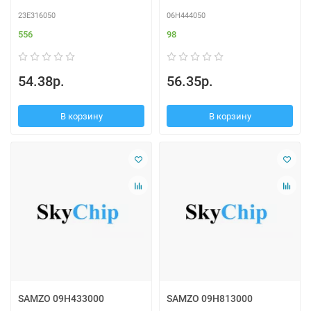
23E316050
06H444050
556
98
54.38р.
56.35р.
В корзину
В корзину
SAMZO 09H433000
SAMZO 09H813000