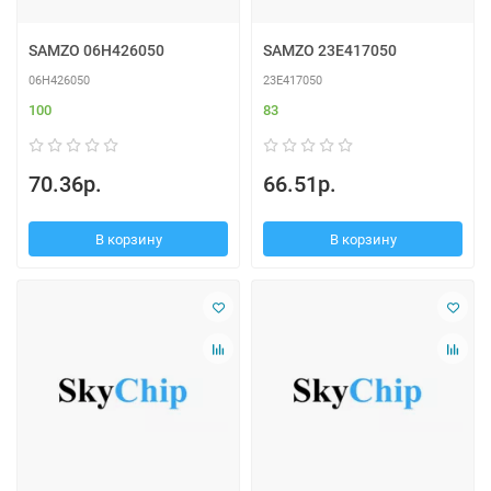
SAMZO 06H426050
SAMZO 23E417050
06H426050
23E417050
100
83
70.36р.
66.51р.
В корзину
В корзину