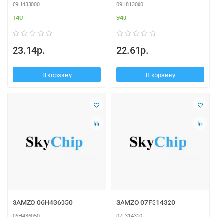
09H433000
09H813000
140
940
23.14р.
22.61р.
В корзину
В корзину
SAMZO 06H436050
SAMZO 07F314320
06H436050
07F314320