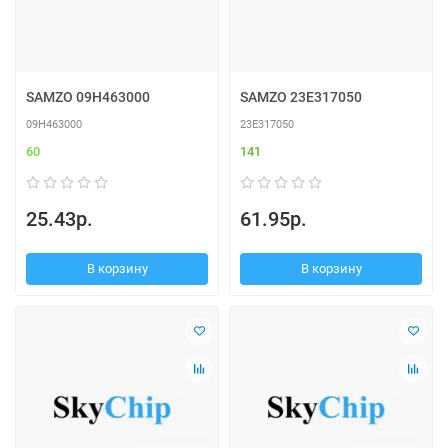
SAMZO 09H463000
SAMZO 23E317050
09H463000
23E317050
60
141
25.43р.
61.95р.
В корзину
В корзину