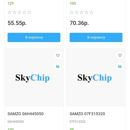
129
100
55.55р.
70.36р.
В корзину
В корзину
SAMZO 06H445050
SAMZO 07F315320
06H445050
07F315320
100
98