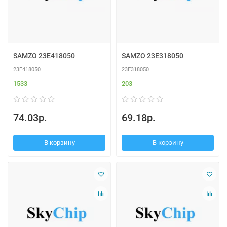
SAMZO 23E418050
SAMZO 23E318050
23E418050
23E318050
1533
203
74.03р.
69.18р.
В корзину
В корзину