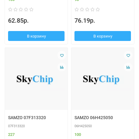
62.85р.
76.19р.
В корзину
В корзину
SAMZO 07F313320
SAMZO 06H425050
07F313320
06H425050
227
100