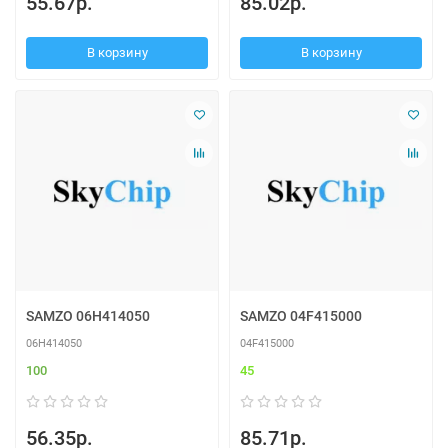
55.67р.
85.02р.
В корзину
В корзину
SAMZO 06H414050
SAMZO 04F415000
06H414050
04F415000
100
45
56.35р.
85.71р.