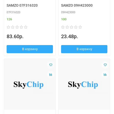
SAMZO 07F316320
SAMZO 09H423000
07F316320
09H423000
126
100
83.60р.
23.48р.
В корзину
В корзину