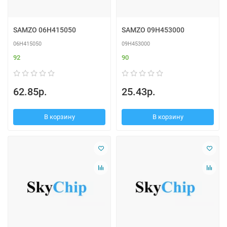
SAMZO 06H415050
SAMZO 09H453000
06H415050
09H453000
92
90
62.85р.
25.43р.
В корзину
В корзину