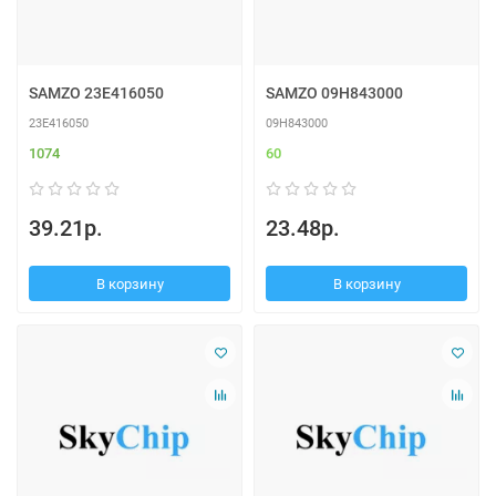
SAMZO 23E416050
SAMZO 09H843000
23E416050
09H843000
1074
60
39.21р.
23.48р.
В корзину
В корзину