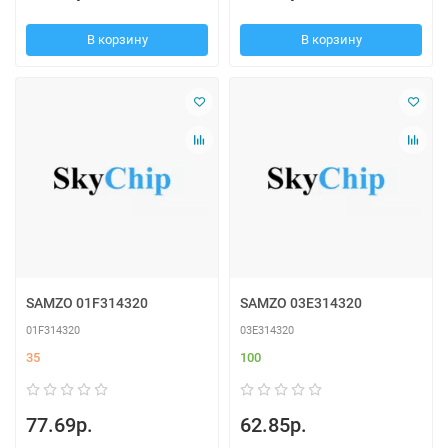
В корзину
В корзину
SAMZO 01F314320
SAMZO 03E314320
01F314320
03E314320
35
100
77.69р.
62.85р.