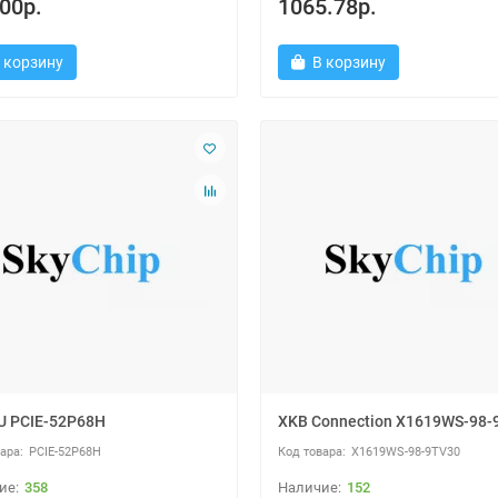
00р.
1065.78р.
 корзину
В корзину
 PCIE-52P68H
XKB Connection X1619WS-98-
PCIE-52P68H
X1619WS-98-9TV30
358
152