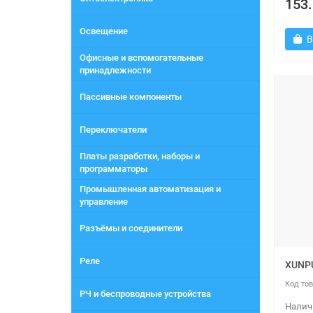
153.
Освещение
В
Офисные и вспомогательные
принадлежности
Пассивные компоненты
Переключатели
Платы разработки, наборы и
программаторы
Промышленная автоматизация и
управление
Разъёмы и соединители
Реле
XUNPU
РЧ и беспроводные устройства