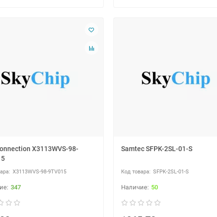
onnection X3113WVS-98-
Samtec SFPK-2SL-01-S
15
X3113WVS-98-9TV015
SFPK-2SL-01-S
347
50