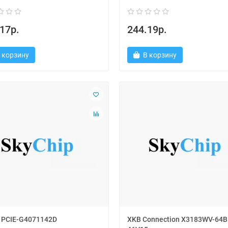
17р.
244.19р.
 корзину
В корзину
PCIE-G4071142D
XKB Connection X3183WV-64B