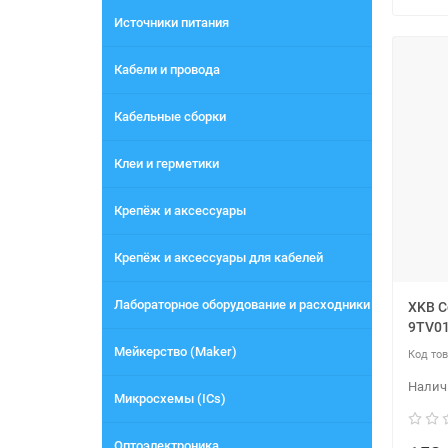
Источники питания
Кабели и провода
Кабельные сборки
Клеи и герметики
Крепёж и аксессуары
Крепёж и аксессуары для кабелей
Лабораторное оборудование и расходники
XKB C
9TV0
Мейкерство (Maker)
Микросхемы (ICs)
Оптоэлектроника