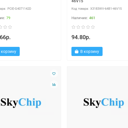
46V15
PCIE-G4071142D
X3183WV-64B1-46V15
79
461
66р.
94.80р.
 корзину
В корзину