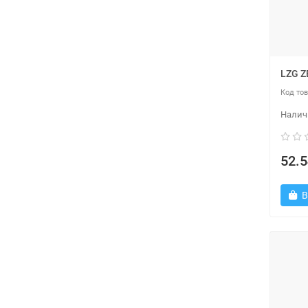
LZG Z
52.5
В