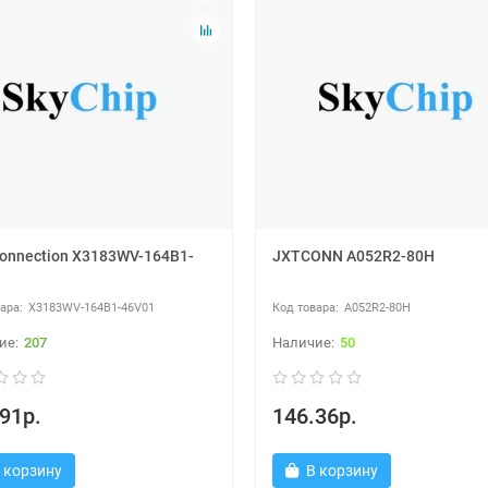
onnection X3183WV-164B1-
JXTCONN A052R2-80H
1
X3183WV-164B1-46V01
A052R2-80H
207
50
91р.
146.36р.
 корзину
В корзину