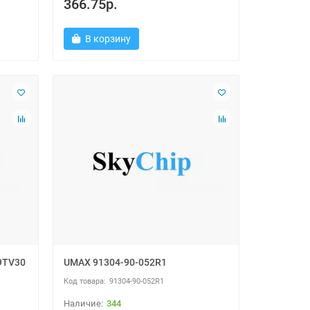
366.75р.
В корзину
9TV30
UMAX 91304-90-052R1
91304-90-052R1
344