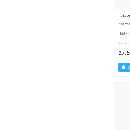
LZG Z
27.5
В