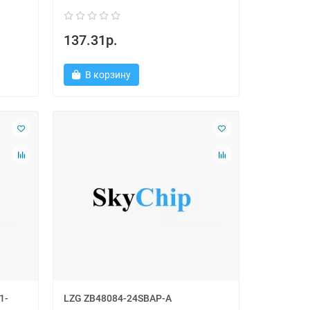
137.31р.
В корзину
1-
LZG ZB48084-24SBAP-A