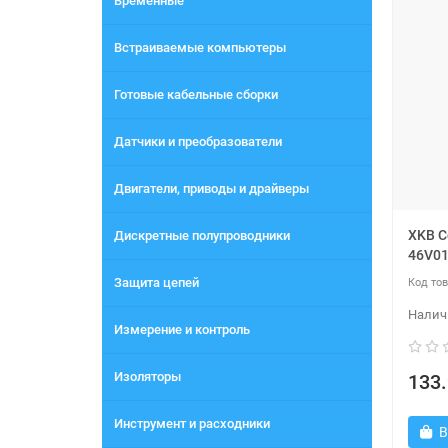
Временные
Встраиваемые компьютеры
Готовые кабельные сборки
Датчики и преобразователи
Двигатели, приводы и драйверы
XKB C
Дискретные полупроводники
46V0
Защита цепей
Измерение и контроль
Изоляторы
133.
Инструмент и расходники
В