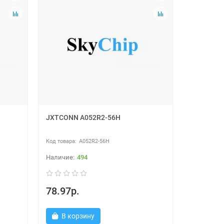
JXTCONN A052R2-56H
A052R2-56H
494
78.97р.
В корзину