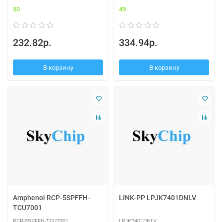
50
49
232.82р.
334.94р.
В корзину
В корзину
Amphenol RCP-5SPFFH-
LINK-PP LPJK7401DNLV
TCU7001
RCP-5SPFFH-TCU7001
LPJK7401DNLV