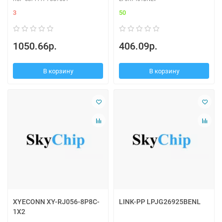
3
50
1050.66р.
406.09р.
В корзину
В корзину
XYECONN XY-RJ056-8P8C-
LINK-PP LPJG26925BENL
1X2