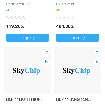
X39ADAB1W1DB1075
LPJ16047A10NL
99
45
119.26р.
484.88р.
В корзину
В корзину
LINK-PP LPJ16611BENL
LINK-PP LPJ4012GDNL