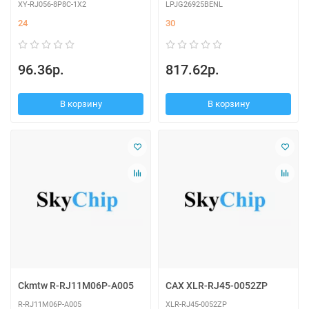
XY-RJ056-8P8C-1X2
LPJG26925BENL
24
30
96.36р.
817.62р.
В корзину
В корзину
Ckmtw R-RJ11M06P-A005
CAX XLR-RJ45-0052ZP
R-RJ11M06P-A005
XLR-RJ45-0052ZP