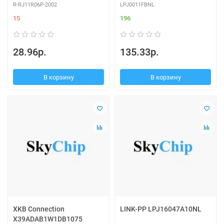
R-RJ11R06P-2002
LPJ0011FBNL
15
196
28.96р.
135.33р.
В корзину
В корзину
XKB Connection
LINK-PP LPJ16047A10NL
X39ADAB1W1DB1075