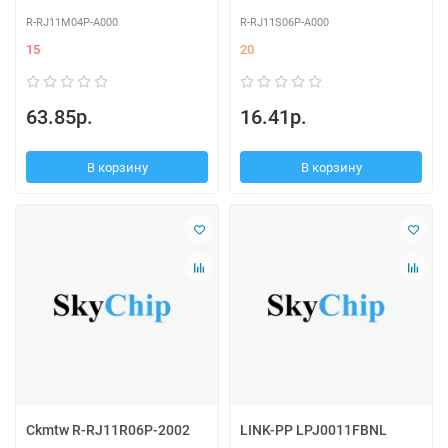
R-RJ11M04P-A000
R-RJ11S06P-A000
15
20
63.85р.
16.41р.
В корзину
В корзину
Ckmtw R-RJ11R06P-2002
LINK-PP LPJ0011FBNL