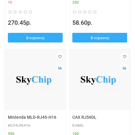
10
250
270.45р.
58.60р.
В корзину
В корзину
Minlenda MLD-RJ45-H16
CAX RJ56DL
MLD-RJ45-H16
RJ56DL
955
100