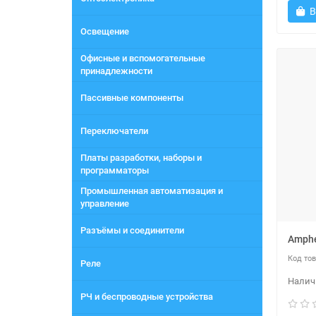
В
Освещение
Офисные и вспомогательные
принадлежности
Пассивные компоненты
Переключатели
Платы разработки, наборы и
программаторы
Промышленная автоматизация и
управление
Разъёмы и соединители
Amphe
Реле
РЧ и беспроводные устройства