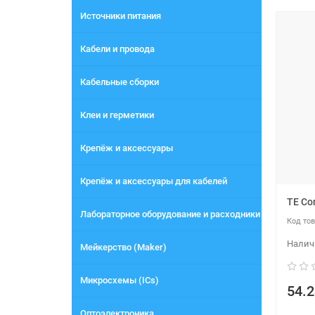
Источники питания
Кабели и провода
Кабельные сборки
Клеи и герметики
Крепёж и аксессуары
Крепёж и аксессуары для кабелей
TE Co
Лабораторное оборудование и расходники
Мейкерство (Maker)
Микросхемы (ICs)
54.2
Оптоэлектроника