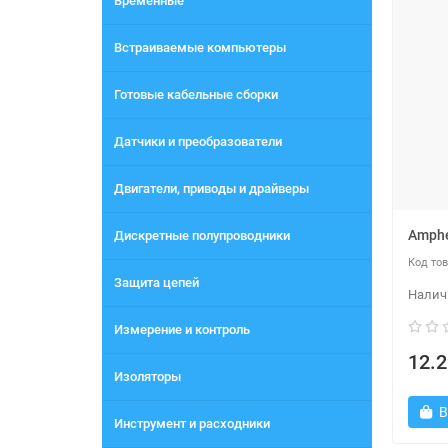
Временные
Встраиваемые компьютеры
Готовые кабельные сборки
Датчики и преобразователи
Двигатели, приводы и драйверы
Amphe
Дискретные полупроводники
Защита цепей
Измерение и контроль
12.2
Изоляторы
В
Инструмент и расходники