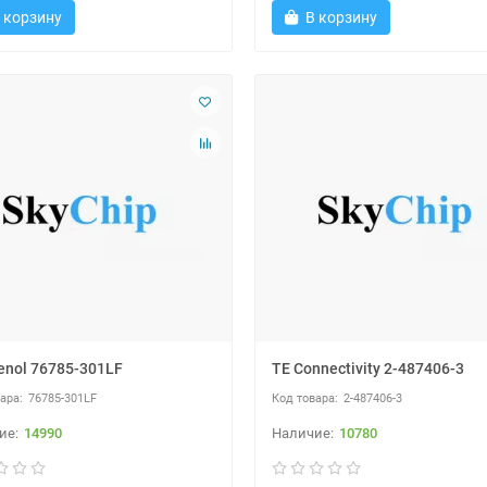
 корзину
В корзину
nol 76785-301LF
TE Connectivity 2-487406-3
76785-301LF
2-487406-3
14990
10780