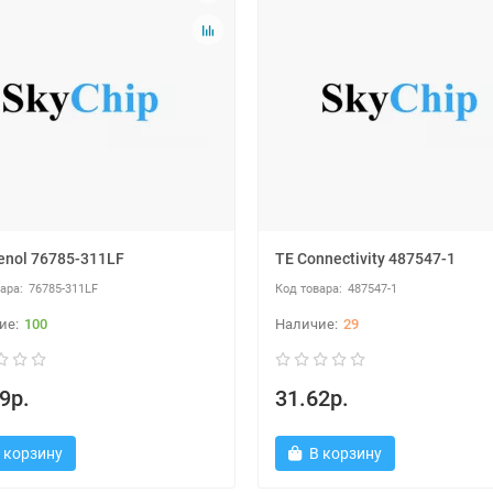
nol 76785-311LF
TE Connectivity 487547-1
76785-311LF
487547-1
100
29
9р.
31.62р.
 корзину
В корзину