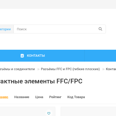
тегории
КОНТАКТЫ
зъёмы и соединители
Разъёмы FFC и FPC (гибкие плоские)
Конта
тактные элементы FFC/FPC
чанию
Название
Цена
Рейтинг
Код Товара