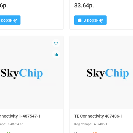
6р.
33.64р.
 корзину
В корзину
nnectivity 1-487547-1
TE Connectivity 487406-1
1-487547-1
487406-1