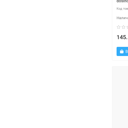
dosin
145.
В