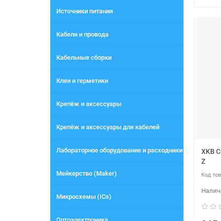
Источники питания
Кабели и провода
Кабельные сборки
Клеи и герметики
Крепёж и аксессуары
Крепёж и аксессуары для кабелей
Лабораторное оборудование и расходники
XKB C
Z
Мейкерство (Maker)
Микросхемы (ICs)
Оптоэлектроника