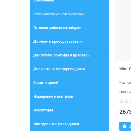
Временные
Встраиваемые компьютеры
Готовые кабельные сборки
Датчики и преобразователи
Двигатели, приводы и драйверы
Mini-C
Дискретные полупроводники
Защита цепей
Измерение и контроль
Изоляторы
2673
Инструмент и расходники
В