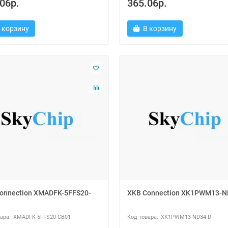
06р.
365.06р.
 корзину
В корзину
onnection XMADFK-5FFS20-
XKB Connection XK1PWM13-N
XMADFK-5FFS20-CB01
XK1PWM13-ND34-D