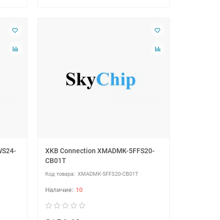
WS24-
XKB Connection XMADMK-5FFS20-
CB01T
XMADMK-5FFS20-CB01T
10