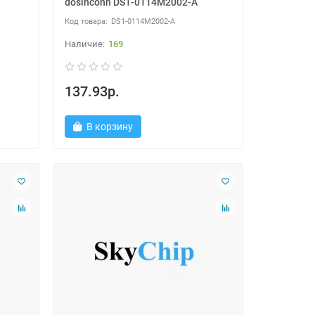
dosinconn DS1-0114M2002-A
DS1-0114M2002-A
169
137.93р.
В корзину