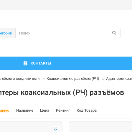
тегории
КОНТАКТЫ
зъёмы и соединители
Коаксиальные разъёмы (РЧ)
Адаптеры коа
теры коаксиальных (РЧ) разъёмов
чанию
Название
Цена
Рейтинг
Код Товара