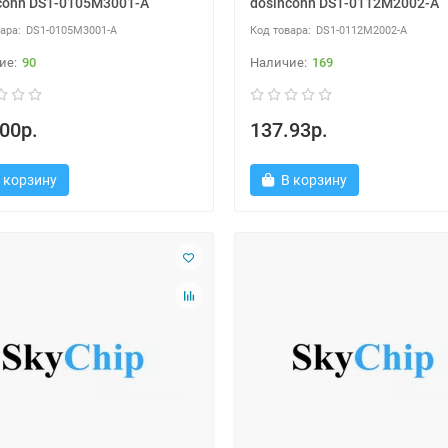
conn DS1-0105M3001-A
dosinconn DS1-0112M2002-A
DS1-0105M3001-A
DS1-0112M2002-A
90
169
00р.
137.93р.
 корзину
В корзину