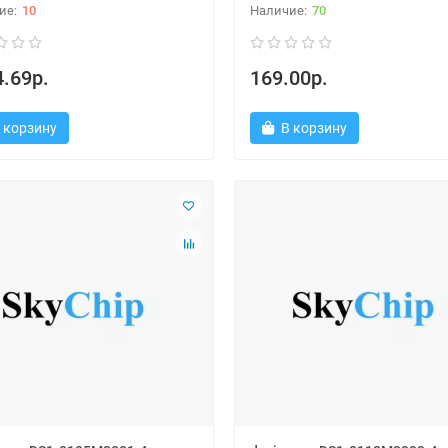
10
70
.69р.
169.00р.
 корзину
В корзину