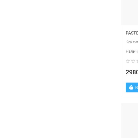
PAST
2980
В