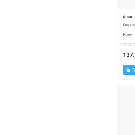
dosin
137.
В