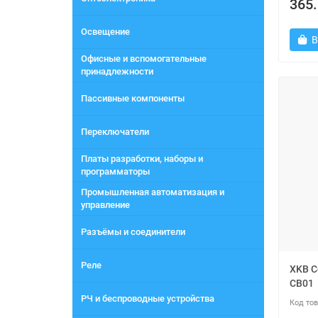
365.
Освещение
В
Офисные и вспомогательные
принадлежности
Пассивные компоненты
Переключатели
Платы разработки, наборы и
программаторы
Промышленная автоматизация и
управление
Разъёмы и соединители
Реле
XKB C
CB01
РЧ и беспроводные устройства