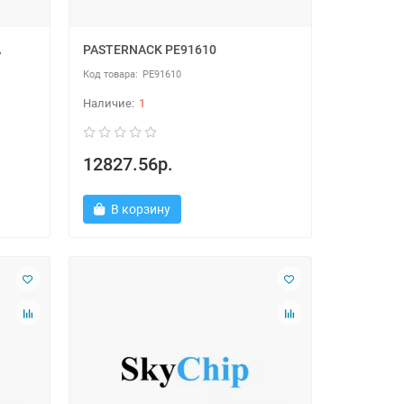
A
PASTERNACK PE91610
PE91610
1
12827.56р.
В корзину