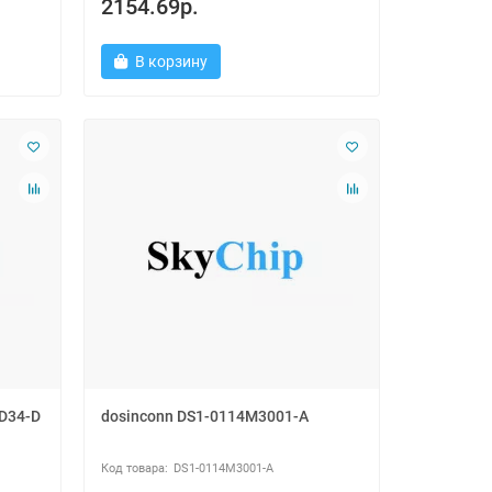
2154.69р.
В корзину
D34-D
dosinconn DS1-0114M3001-A
DS1-0114M3001-A