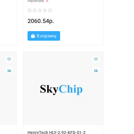
5
2060.54р.
В корзину
HenryTech HLY-2.92-KFD-S1-2