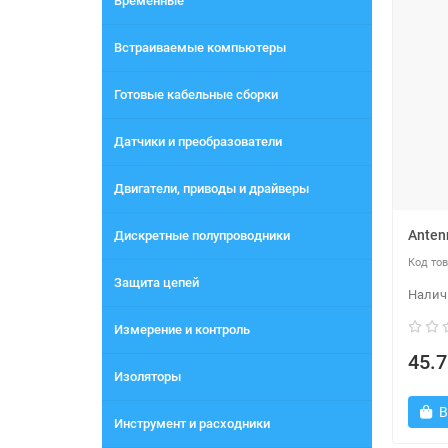
Временные
Встраиваемые компьютеры
Готовые кабельные сборки
Датчики и преобразователи
Двигатели, приводы и драйверы
Ante
Дискретные полупроводники
Защита цепей
Измерение и контроль
45.7
Изоляторы
В
Инструмент и расходники