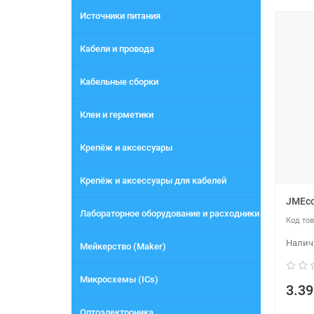
Источники питания
Кабели и провода
Кабельные сборки
Клеи и герметики
Крепёж и аксессуары
Крепёж и аксессуары для кабелей
JMEco
Лабораторное оборудование и расходники
Мейкерство (Maker)
Микросхемы (ICs)
3.39
Оптоэлектроника