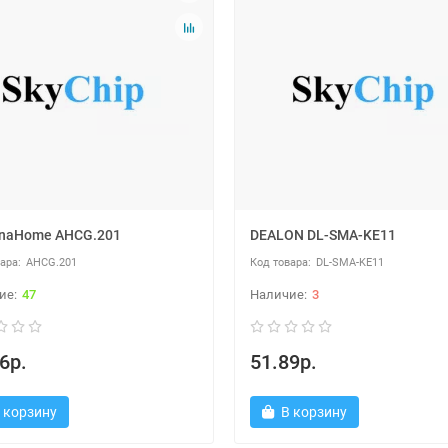
nnaHome AHCG.201
DEALON DL-SMA-KE11
AHCG.201
DL-SMA-KE11
47
3
6р.
51.89р.
 корзину
В корзину