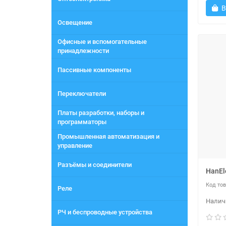
В
Освещение
Офисные и вспомогательные
принадлежности
Пассивные компоненты
Переключатели
Платы разработки, наборы и
программаторы
Промышленная автоматизация и
управление
Разъёмы и соединители
HanEl
Реле
РЧ и беспроводные устройства