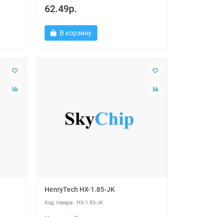
62.49р.
В корзину
HenryTech HX-1.85-JK
HX-1.85-JK