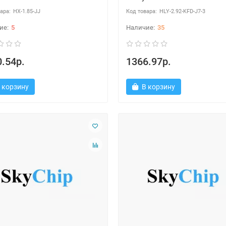
HX-1.85-JJ
HLY-2.92-KFD-J7-3
5
35
.54р.
1366.97р.
 корзину
В корзину