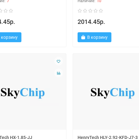
7
10
.45р.
2014.45р.
 корзину
В корзину
Tech HX-1.85-JJ
HenryTech HLY-2.92-KFD-J7-3