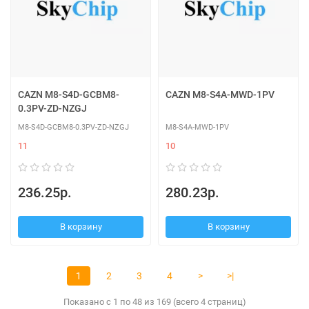
CAZN M8-S4D-GCBM8-
CAZN M8-S4A-MWD-1PV
0.3PV-ZD-NZGJ
M8-S4D-GCBM8-0.3PV-ZD-NZGJ
M8-S4A-MWD-1PV
11
10
236.25р.
280.23р.
В корзину
В корзину
1
2
3
4
>
>|
Показано с 1 по 48 из 169 (всего 4 страниц)