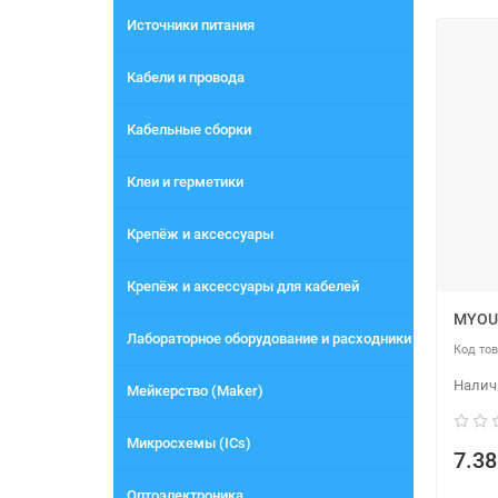
Источники питания
Кабели и провода
Кабельные сборки
Клеи и герметики
Крепёж и аксессуары
Крепёж и аксессуары для кабелей
MYOU
Лабораторное оборудование и расходники
Мейкерство (Maker)
Микросхемы (ICs)
7.38
Оптоэлектроника