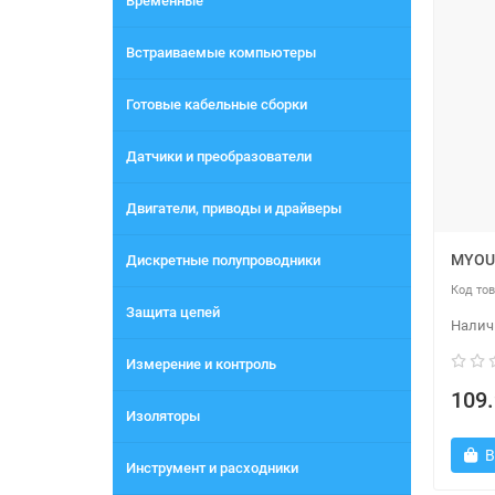
Временные
Встраиваемые компьютеры
Готовые кабельные сборки
Датчики и преобразователи
Двигатели, приводы и драйверы
MYOU
Дискретные полупроводники
Защита цепей
Измерение и контроль
109.
Изоляторы
В
Инструмент и расходники