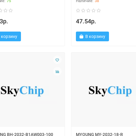
75
38
3р.
47.54р.
 корзину
В корзину
NG BH-2032-B1AW003-100
MYOUNG MY-2032-18-R