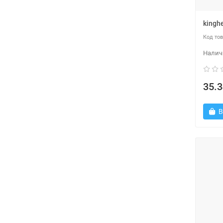
kingh
35.3
В