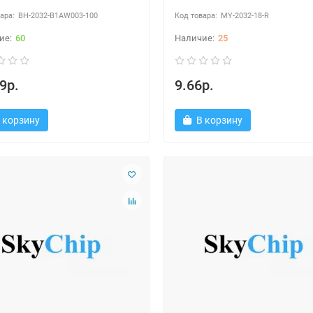
BH-2032-B1AW003-100
MY-2032-18-R
60
25
9р.
9.66р.
 корзину
В корзину