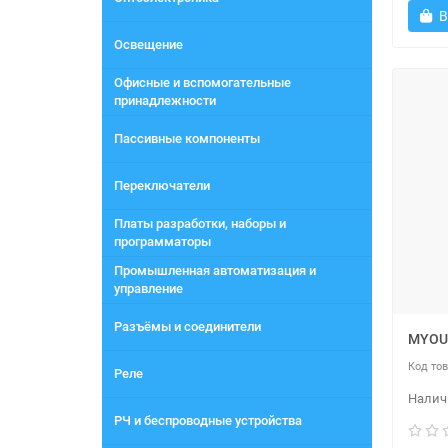
В
Освещение
Офисные и вспомогательные
принадлежности
Пассивные компоненты
Переключатели
Платы разработки, наборы и
программаторы
Промышленная автоматизация и
управление
Разъёмы и соединители
MYOU
Реле
РЧ и беспроводные устройства