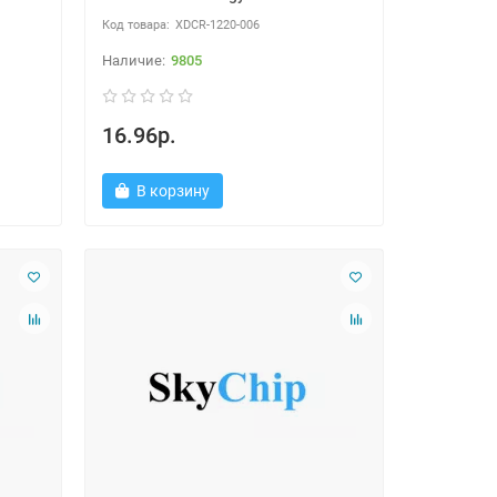
XDCR-1220-006
9805
16.96р.
В корзину