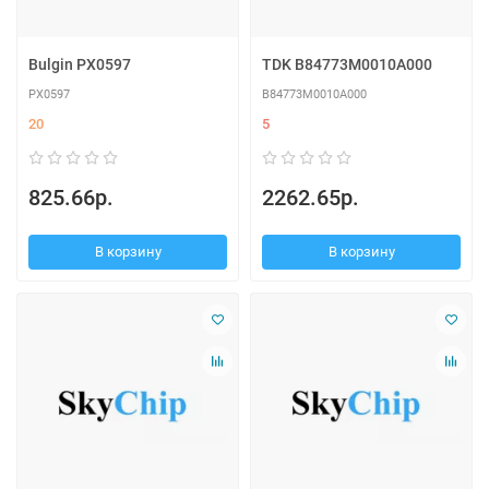
Bulgin PX0597
TDK B84773M0010A000
PX0597
B84773M0010A000
20
5
825.66р.
2262.65р.
В корзину
В корзину