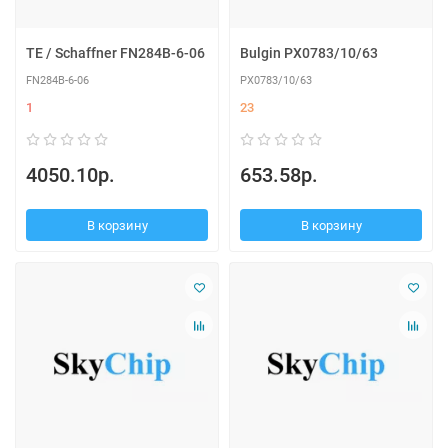
TE / Schaffner FN284B-6-06
Bulgin PX0783/10/63
FN284B-6-06
PX0783/10/63
1
23
4050.10р.
653.58р.
В корзину
В корзину