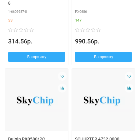
8
1-6609987-8
PX0686
33
147
314.56р.
990.56р.
В корзину
В корзину
Bulgin PX0580/PC
SCHURTER 4732.0000