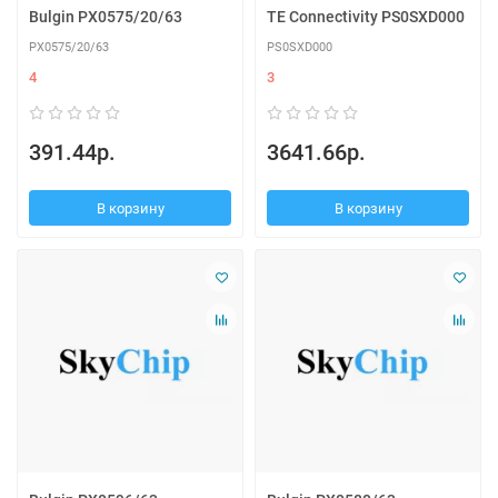
Bulgin PX0575/20/63
TE Connectivity PS0SXD000
PX0575/20/63
PS0SXD000
4
3
391.44р.
3641.66р.
В корзину
В корзину