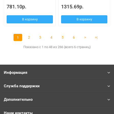
781.10р.
1315.69р.
В корзину
В корзину
1
2
3
4
5
6
>
>|
Показано с 1 по 48 из 266 (всего 6 страниц)
Информация
Служба поддержки
Дополнительно
Наши контакты