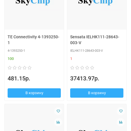
TE Connectivity 4-1393250-
Sensata IELHK111-28643-
1
003-V
4-1393250-1
IELHK111-28643-003-V
100
1
481.15р.
37413.97р.
В корзину
В корзину