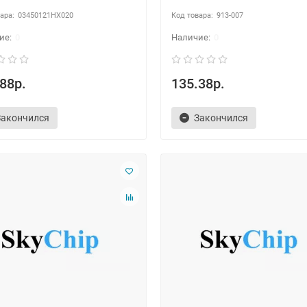
03450121HX020
913-007
0
0
88р.
135.38р.
Закончился
Закончился