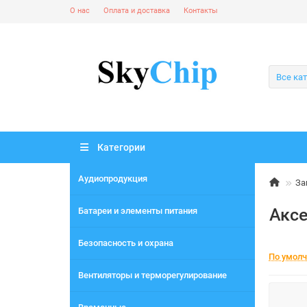
О нас
Оплата и доставка
Контакты
Все ка
Категории
Аудиопродукция
За
Акс
Батареи и элементы питания
Безопасность и охрана
По умол
Вентиляторы и терморегулирование