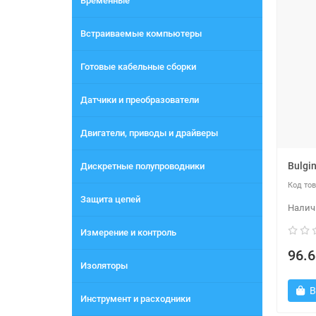
Временные
Встраиваемые компьютеры
Готовые кабельные сборки
Датчики и преобразователи
Двигатели, приводы и драйверы
Bulgi
Дискретные полупроводники
Защита цепей
Измерение и контроль
96.6
Изоляторы
В
Инструмент и расходники