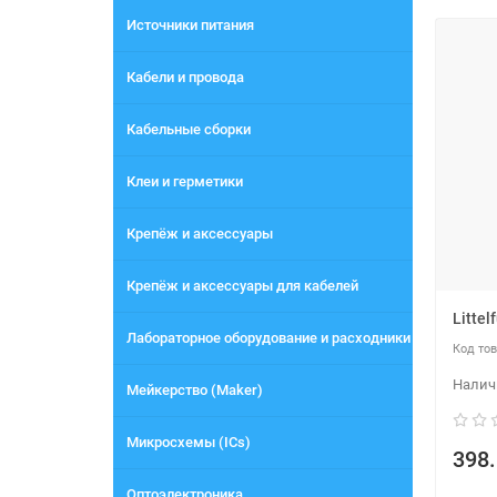
Источники питания
Кабели и провода
Кабельные сборки
Клеи и герметики
Крепёж и аксессуары
Крепёж и аксессуары для кабелей
Litte
Лабораторное оборудование и расходники
Мейкерство (Maker)
Микросхемы (ICs)
398.
Оптоэлектроника