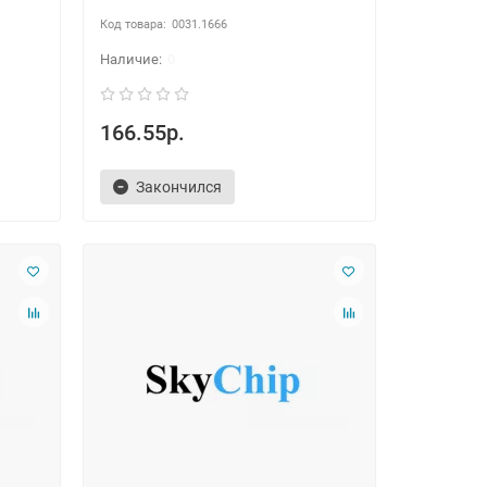
0031.1666
0
166.55р.
Закончился