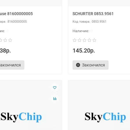
lfuse 81600000005
SCHURTER 0853.9561
81600000005
0853.9561
0
0
38р.
145.20р.
Закончился
Закончился