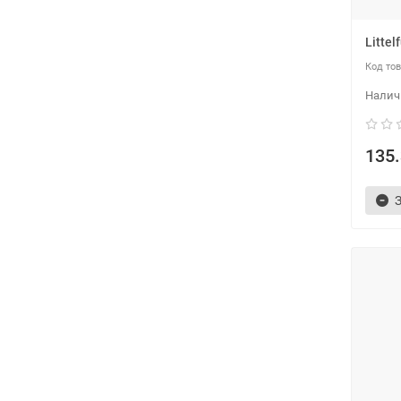
Litte
135.