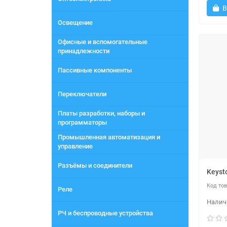
В
Освещение
Офисные и вспомогательные
принадлежности
Пассивные компоненты
Переключатели
Платы разработки, наборы и
программаторы
Промышленная автоматизация и
управление
Разъёмы и соединители
Keyst
Реле
РЧ и беспроводные устройства