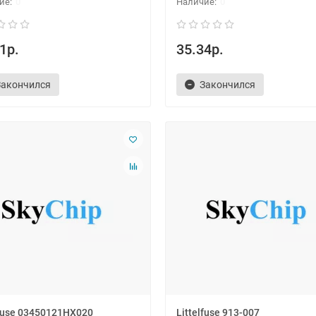
0
0
1р.
35.34р.
Закончился
Закончился
lfuse 03450121HX020
Littelfuse 913-007