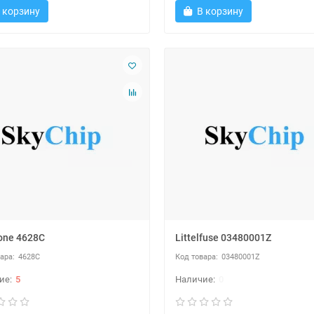
 корзину
В корзину
one 4628C
Littelfuse 03480001Z
4628C
03480001Z
5
0