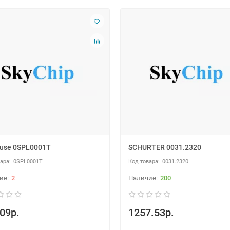
lfuse 0SPL0001T
SCHURTER 0031.2320
0SPL0001T
0031.2320
2
200
09р.
1257.53р.