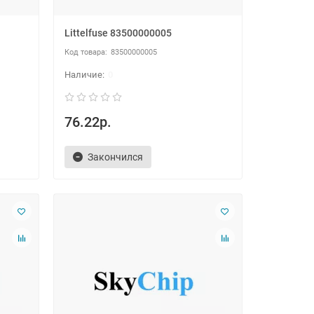
Littelfuse 83500000005
83500000005
0
76.22р.
Закончился