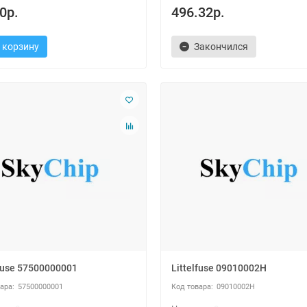
0р.
496.32р.
 корзину
Закончился
lfuse 57500000001
Littelfuse 09010002H
57500000001
09010002H