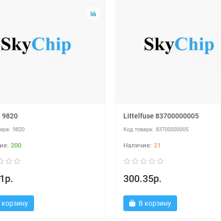
n 9820
Littelfuse 83700000005
9820
83700000005
200
21
1р.
300.35р.
 корзину
В корзину