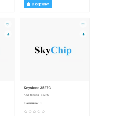
В корзину
Keystone 3527C
3527C
0