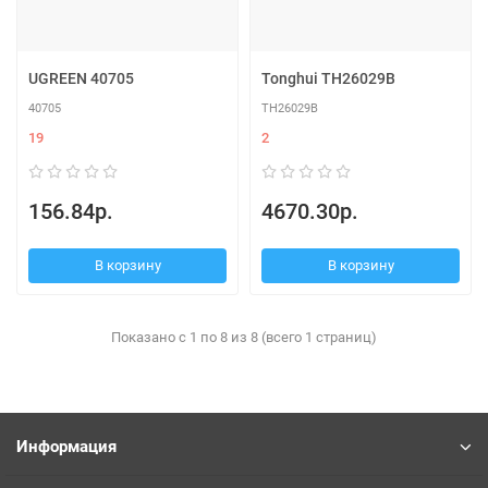
UGREEN 40705
Tonghui TH26029B
40705
TH26029B
19
2
156.84р.
4670.30р.
В корзину
В корзину
Показано с 1 по 8 из 8 (всего 1 страниц)
Информация