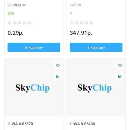
GT-60MB UV
7.6*370
800
4
0.29р.
347.91р.
В корзину
В корзину
HIWA 4.8*370
HIWA 8.8*430