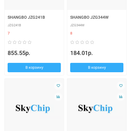
SHANGBO JZG241B
SHANGBO JZG344W
JZG241B
JZG344W
7
8
855.55р.
184.01р.
В корзину
В корзину