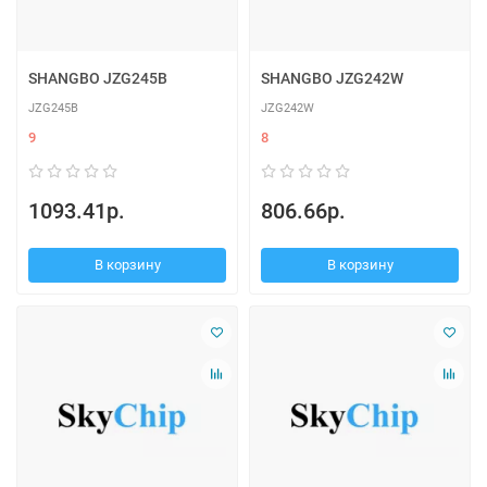
SHANGBO JZG245B
SHANGBO JZG242W
JZG245B
JZG242W
9
8
1093.41р.
806.66р.
В корзину
В корзину