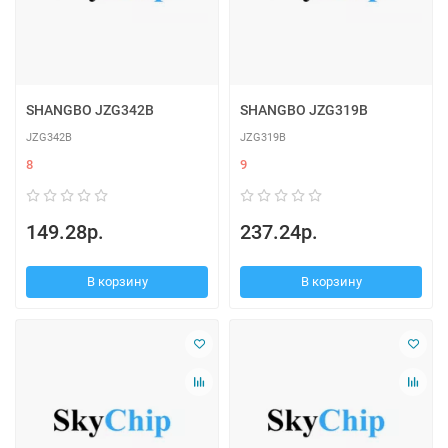
SHANGBO JZG342B
SHANGBO JZG319B
JZG342B
JZG319B
8
9
149.28р.
237.24р.
В корзину
В корзину