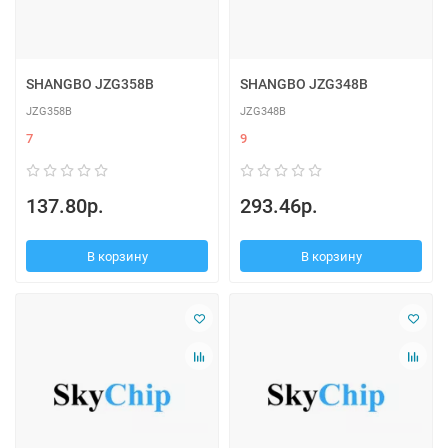
SHANGBO JZG358B
SHANGBO JZG348B
JZG358B
JZG348B
7
9
137.80р.
293.46р.
В корзину
В корзину