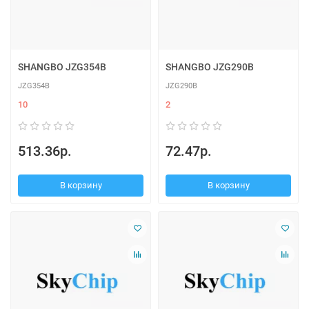
SHANGBO JZG354B
SHANGBO JZG290B
JZG354B
JZG290B
10
2
513.36р.
72.47р.
В корзину
В корзину