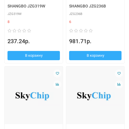
SHANGBO JZG319W
SHANGBO JZG236B
JZG319W
JZG236B
8
6
237.24р.
981.71р.
В корзину
В корзину