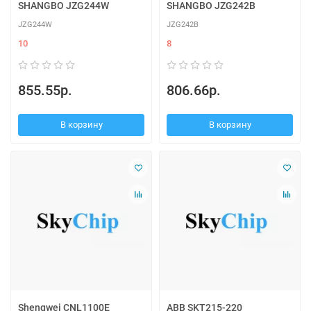
SHANGBO JZG244W
SHANGBO JZG242B
JZG244W
JZG242B
10
8
855.55р.
806.66р.
В корзину
В корзину
Shengwei CNL1100E
ABB SKT215-220