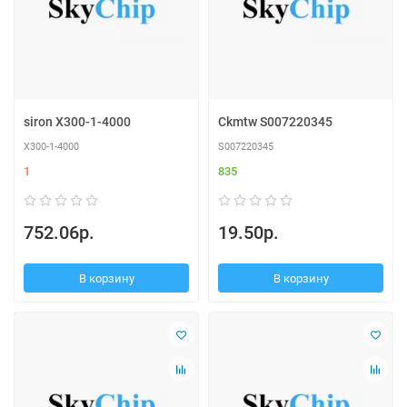
siron X300-1-4000
Ckmtw S007220345
X300-1-4000
S007220345
1
835
752.06р.
19.50р.
В корзину
В корзину