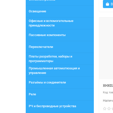
В
Освещение
Офисные и вспомогательные
принадлежности
Пассивные компоненты
Переключатели
Платы разработки, наборы и
программаторы
Промышленная автоматизация и
управление
Разъёмы и соединители
XHXD
Реле
РЧ и беспроводные устройства