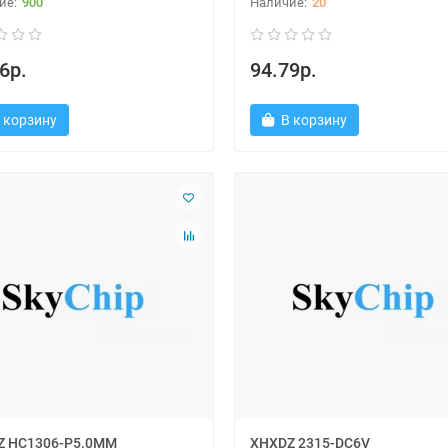
900
20
6р.
94.79р.
 корзину
В корзину
Z HC1306-P5.0MM
XHXDZ 2315-DC6V