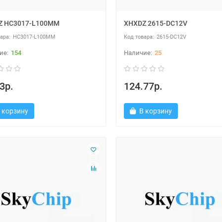
Z HC3017-L100MM
XHXDZ 2615-DC12V
HC3017-L100MM
2615-DC12V
154
25
3р.
124.77р.
 корзину
В корзину