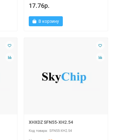
17.76р.
В корзину
XHXDZ SFN55-XH2.54
SFN55-XH2.54