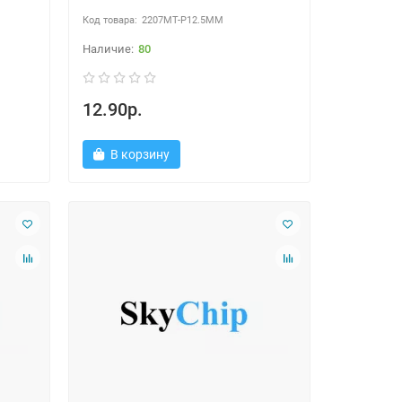
2207MT-P12.5MM
80
12.90р.
В корзину