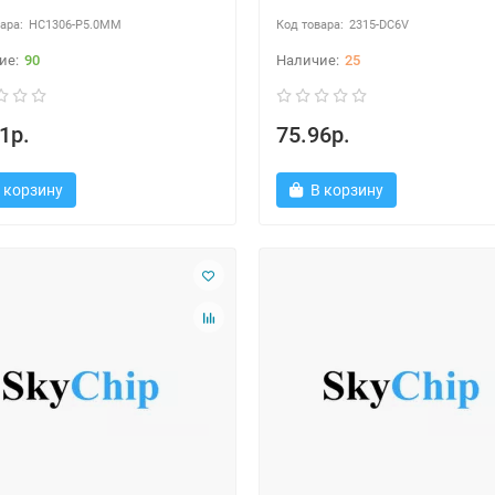
HC1306-P5.0MM
2315-DC6V
90
25
1р.
75.96р.
 корзину
В корзину