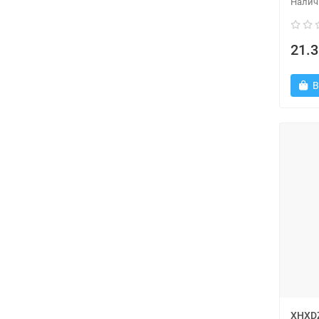
21.3
В
XHXD