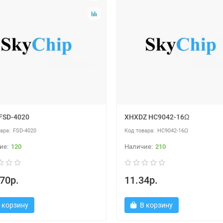
FSD-4020
XHXDZ HC9042-16Ω
FSD-4020
HC9042-16Ω
120
210
70р.
11.34р.
 корзину
В корзину