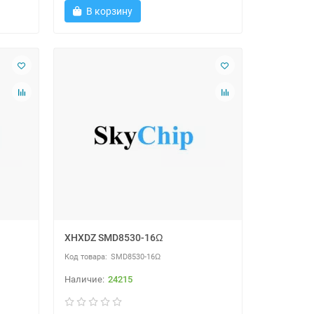
В корзину
XHXDZ SMD8530-16Ω
SMD8530-16Ω
24215