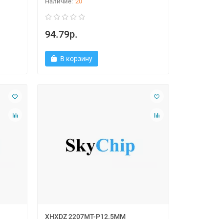
20
94.79р.
В корзину
XHXDZ 2207MT-P12.5MM