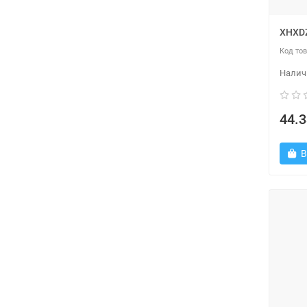
XHXD
44.3
В