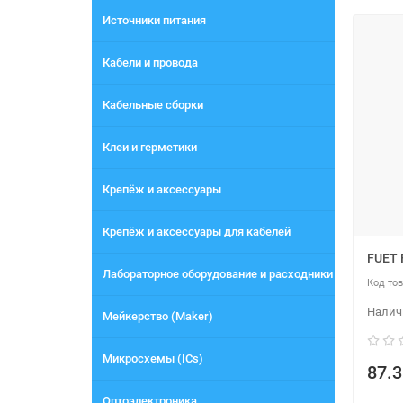
Источники питания
Кабели и провода
Кабельные сборки
Клеи и герметики
Крепёж и аксессуары
Крепёж и аксессуары для кабелей
FUET 
Лабораторное оборудование и расходники
Мейкерство (Maker)
Микросхемы (ICs)
87.3
Оптоэлектроника