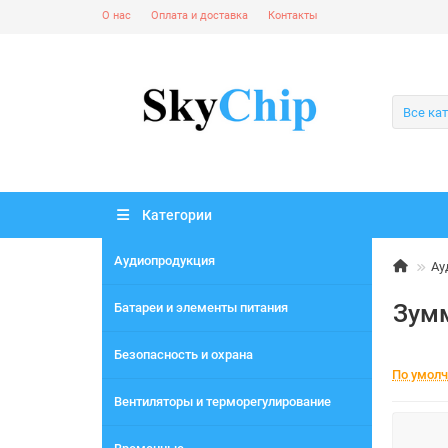
О нас
Оплата и доставка
Контакты
Все ка
Категории
Аудиопродукция
Ау
Зум
Батареи и элементы питания
Безопасность и охрана
По умол
Вентиляторы и терморегулирование