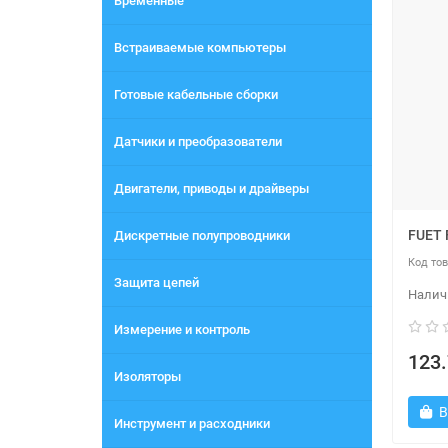
Временные
Встраиваемые компьютеры
Готовые кабельные сборки
Датчики и преобразователи
Двигатели, приводы и драйверы
FUET 
Дискретные полупроводники
Защита цепей
Измерение и контроль
123.
Изоляторы
В
Инструмент и расходники